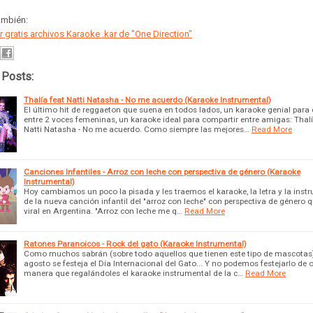
ambién:
 gratis archivos Karaoke .kar de "One Direction"
 Posts:
Thalía feat Natti Natasha - No me acuerdo (Karaoke Instrumental)
El último hit de reggaeton que suena en todos lados, un karaoke genial para
entre 2 voces femeninas, un karaoke ideal para compartir entre amigas: Thalí
Natti Natasha - No me acuerdo. Como siempre las mejores…
Read More
Canciones Infantiles - Arroz con leche con perspectiva de género (Karaoke
Instrumental)
Hoy cambiamos un poco la pisada y les traemos el karaoke, la letra y la inst
de la nueva canción infantil del "arroz con leche" con perspectiva de género q
viral en Argentina. "Arroz con leche me q…
Read More
Ratones Paranoicos - Rock del gato (Karaoke Instrumental)
Como muchos sabrán (sobre todo aquellos que tienen este tipo de mascotas)
agosto se festeja el Día Internacional del Gato... Y no podemos festejarlo de 
manera que regalándoles el karaoke instrumental de la c…
Read More