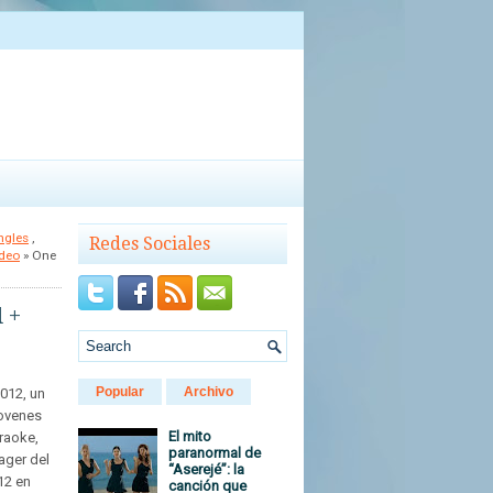
ngles
,
Redes Sociales
deo
» One
 +
Popular
Archivo
2012, un
jovenes
El mito
raoke,
paranormal de
ager del
“Aserejé”: la
12 en
canción que