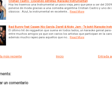
Cristian Castro - Lloviendo estrellas (Karaoke Instrumental)
Hoy les traemos una Instrumental un poco vieja, pero que pese a ser del 2009
ponerse de moda gracias a una comedia argentina Cristian Castro y uno de 
clásicos : Azul, la instrumental en excelente…
Read More
Bad Bunny feat Casper, Nio García, Darell & Nicky Jam - Te boté (Karaoke Ins
El último hit de reggaeton que suena en todos lados, un karaoke genial para
entre muchos amigos ya que son varios los artistas que participan en la canc
además mucho rapeo para aquellos que no…
Read More
a más reciente
Inicio
Entrada 
ments:
ar un comentario