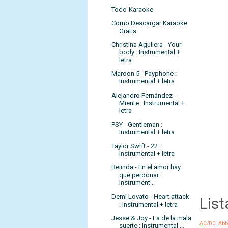
Todo-Karaoke
Como Descargar Karaoke
Gratis
Christina Aguilera - Your
body : Instrumental +
letra
Maroon 5 - Payphone :
Instrumental + letra
Alejandro Fernández -
Miente : Instrumental +
letra
PSY - Gentleman :
Instrumental + letra
Taylor Swift - 22 :
Instrumental + letra
Belinda - En el amor hay
que perdonar :
Instrument...
Demi Lovato - Heart attack
List
: Instrumental + letra
Jesse & Joy - La de la mala
AC/DC
Abb
suerte : Instrumental ...