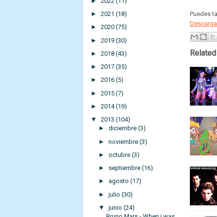
►
2022
(11)
Puedes t
►
2021
(18)
Descargar
►
2020
(75)
►
2019
(30)
Related
►
2018
(43)
►
2017
(35)
►
2016
(5)
►
2015
(7)
►
2014
(19)
▼
2013
(104)
►
diciembre
(3)
►
noviembre
(3)
►
octubre
(3)
►
septiembre
(16)
►
agosto
(17)
►
julio
(30)
▼
junio
(24)
Bruno Mars - When i was