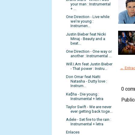
your man : Instrumental
+ ...
One Direction - Live while
we're young :
Instrumen...
Justin Bieber feat Nicki
Minaj - Beauty and a
beat...
One Direction - One way or
another : Instrumental ...
Will.I.Am feat Justin Bieber
← Entrad
- That power : Instru...
Don Omar feat Natti
Natasha - Dutty love :
Instrum...
0 com
Ke$ha - Die young :
Instrumental + letra
Public
Taylor Swift - We are never
ever getting back toge...
Adele - Set fire to the rain :
Instrumental + letra
Enlaces