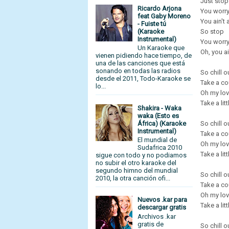
Just stop
Ricardo Arjona
You worr
feat Gaby Moreno
You ain't
- Fuiste tú
(Karaoke
So stop
Instrumental)
You worr
Un Karaoke que
Oh, you a
vienen pidiendo hace tiempo, de
una de las canciones que está
sonando en todas las radios
So chill 
desde el 2011, Todo-Karaoke se
Take a cou
lo...
Oh my lo
Take a li
Shakira - Waka
waka (Esto es
África) (Karaoke
So chill 
Instrumental)
Take a cou
El mundial de
Oh my lo
Sudafrica 2010
Take a li
sigue con todo y no podiamos
no subir el otro karaoke del
segundo himno del mundial
So chill 
2010, la otra canción ofi...
Take a cou
Oh my lo
Nuevos .kar para
Take a li
descargar gratis
Archivos .kar
gratis de
So chill 