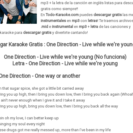
mp3 + la letra de la canción en inglés listas para desc
gratis como siempre!!
En
Todo-Karaoke.com
puedes
descargar gratis
las m
instrumentales
en
mp3
con
letras
! Te traemos archivo
.mid
e
instrumental
en
mp3
+
letra
de las
canciones
y
karaoke para
descargar gratis
y divertirte cantando!
gar Karaoke Gratis :
One Direction - Live while we're you
One Direction - Live while we're young (No funciona)
Letra - One Direction - Live while we're young
 One Direction - One way or another
that sugar spice, she got a little bit carried away
ring you up high, then I bring you down low, then I bring you back again (Whoa
 ain't never enough when I give it and I take it away
ring you up high, bring you down low, then I bring you back all the way
yin oh my love, I can better keep up
ainging my soul every night
hese drugs got me really messed up, more than I've been in my life