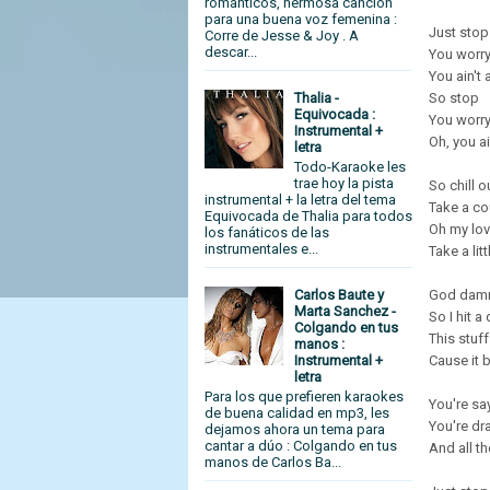
románticos, hermosa canción
para una buena voz femenina :
Just stop
Corre de Jesse & Joy . A
descar...
You worr
You ain't
So stop
Thalia -
Equivocada :
You worr
Instrumental +
Oh, you a
letra
Todo-Karaoke les
trae hoy la pista
So chill 
instrumental + la letra del tema
Take a cou
Equivocada de Thalia para todos
Oh my lo
los fanáticos de las
instrumentales e...
Take a li
Carlos Baute y
God damn t
Marta Sanchez -
So I hit a
Colgando en tus
This stuff
manos :
Instrumental +
Cause it 
letra
Para los que prefieren karaokes
You're sa
de buena calidad en mp3, les
You're dr
dejamos ahora un tema para
cantar a dúo : Colgando en tus
And all t
manos de Carlos Ba...