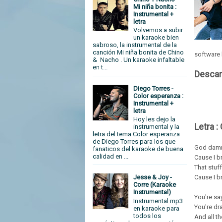
Mi niña bonita :
Instrumental +
letra
Volvemos a subir
un karaoke bien
sabroso, la instrumental de la
canción Mi niña bonita de Chino
software
& Nacho . Un karaoke infaltable
en t...
Descar
Diego Torres -
Color esperanza :
Instrumental +
letra
Hoy les dejo la
Letra :
instrumental y la
letra del tema Color esperanza
de Diego Torres para los que
God damn 
fanaticos del karaoke de buena
calidad en ...
Cause I b
That stuff
Cause I b
Jesse & Joy -
Corre (Karaoke
Instrumental)
You're sa
Instrumental mp3
You're dr
en karaoke para
todos los
And all t