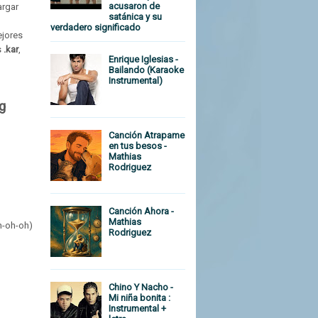
acusaron de
argar
satánica y su
verdadero significado
ejores
s
.kar
,
Enrique Iglesias -
Bailando (Karaoke
Instrumental)
ng
Canción Atrapame
en tus besos -
Mathias
Rodriguez
Canción Ahora -
Mathias
h-oh-oh)
Rodriguez
Chino Y Nacho -
Mi niña bonita :
Instrumental +