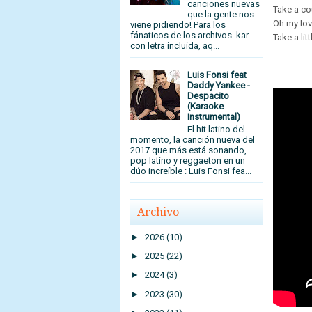
canciones nuevas
Take a cou
que la gente nos
Oh my lo
viene pidiendo! Para los
fánaticos de los archivos .kar
Take a li
con letra incluida, aq...
Luis Fonsi feat
Daddy Yankee -
Despacito
(Karaoke
Instrumental)
El hit latino del
momento, la canción nueva del
2017 que más está sonando,
pop latino y reggaeton en un
dúo increíble : Luis Fonsi fea...
Archivo
►
2026
(10)
►
2025
(22)
►
2024
(3)
►
2023
(30)