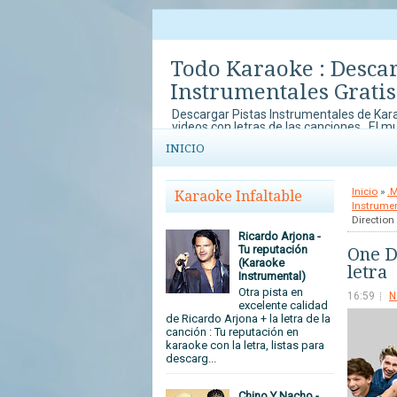
Todo Karaoke : Desca
Instrumentales Gratis
Descargar Pistas Instrumentales de Kara
videos con letras de las canciones . El m
música y el karaoke lo disfrutas en To
INICIO
con concursos de Karaoke que no te pu
tu arte y talento al mundo.
Inicio
»
.
Karaoke Infaltable
Instrume
Direction
Ricardo Arjona -
Tu reputación
One D
(Karaoke
letra
Instrumental)
Otra pista en
16:59
N
excelente calidad
de Ricardo Arjona + la letra de la
canción : Tu reputación en
karaoke con la letra, listas para
descarg...
Chino Y Nacho -