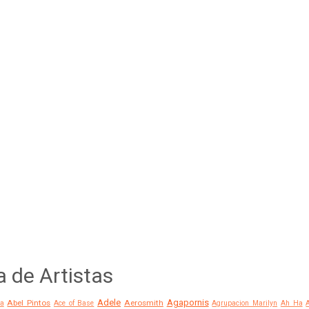
a de Artistas
Adele
Agapornis
Abel Pintos
Aerosmith
a
Ace of Base
Agrupacion Marilyn
Ah Ha