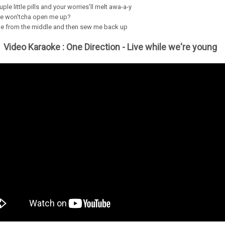
ple little pills and your worries'll melt awa-a-y
ve won'tcha open me up?
ttle from the middle and then sew me back up
Video Karaoke :
One Direction - Live while we're young