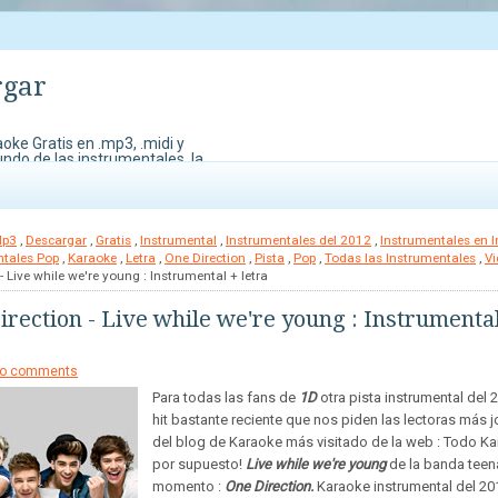
rgar
oke Gratis en .mp3, .midi y
undo de las instrumentales, la
do Karaoke. También contamos
edes perder para demostrar
Mp3
,
Descargar
,
Gratis
,
Instrumental
,
Instrumentales del 2012
,
Instrumentales en I
ntales Pop
,
Karaoke
,
Letra
,
One Direction
,
Pista
,
Pop
,
Todas las Instrumentales
,
Vi
 - Live while we're young : Instrumental + letra
irection - Live while we're young : Instrumental
o comments
Para todas las fans de
1D
otra pista instrumental del 
hit bastante reciente que nos piden las lectoras más 
del blog de Karaoke más visitado de la web : Todo Ka
por supuesto!
Live while we're young
de la banda teen
momento :
One Direction.
Karaoke instrumental del 20