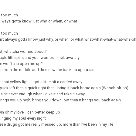
y too much
 always gotta know just why, or when, or what
y too much
in't always gotta know just why, or when, or what what-what-what-what-wha-o
out, whatcha worried about?
ple little pills and your worries'll melt awa-a-y
ve won'tcha open me up?
ttle from the middle and then sew me back up aga-a-ain
hat yellow light, I got a little bit a carried away
 quick left then a quick right then I bring it back home again (Whoah-oh-oh)
 ain't never enough when I give it and take it away
brings you up high, brings you down low, then it brings you back again
yin oh my love, I can better keep up
ainging my soul every night
hese drugs got me really messed up, more than I've been in my life