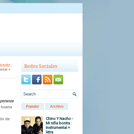
araoke
,
Redes Sociales
ental +
speranza
Popular
Archivo
e buena
Chino Y Nacho -
ión de
Mi niña bonita :
Instrumental +
letra