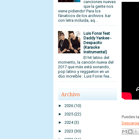
canciones nuevas
que la gente nos
viene pidiendo! Para los
fánaticos de los archivos .kar
con letra incluida, aq...
Luis Fonsi feat
Daddy Yankee -
Despacito
(Karaoke
Instrumental)
El hit latino del
momento, la canción nueva del
2017 que más está sonando,
pop latino y reggaeton en un
dúo increíble : Luis Fonsi fea...
Archivo
►
2026
(10)
►
2025
(22)
Puedes t
►
2024
(3)
Descargar
►
2023
(30)