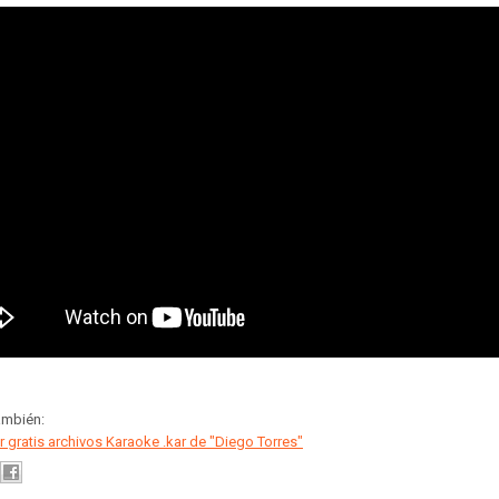
ambién:
 gratis archivos Karaoke .kar de "Diego Torres"