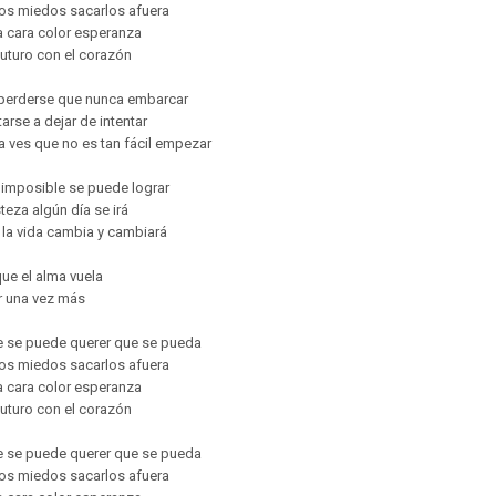
los miedos sacarlos afuera
la cara color esperanza
 futuro con el corazón
 perderse que nunca embarcar
arse a dejar de intentar
 ves que no es tan fácil empezar
 imposible se puede lograr
steza algún día se irá
á la vida cambia y cambiará
que el alma vuela
r una vez más
e se puede querer que se pueda
los miedos sacarlos afuera
la cara color esperanza
 futuro con el corazón
e se puede querer que se pueda
los miedos sacarlos afuera