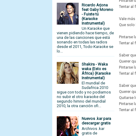
Pintarse 
Ricardo Arjona
Tentar al
feat Gaby Moreno
- Fuiste tú
(Karaoke
Vale más 
Instrumental)
Que solo 
Un Karaoke que
vienen pidiendo hace tiempo, de
Pintarse 
una de las canciones que está
sonando en todas las radios
Tentar al
desde el 2011, Todo-Karaoke se
lo...
Saber qu
Querer q
Shakira - Waka
Pintarse 
waka (Esto es
África) (Karaoke
Tentar al
Instrumental)
El mundial de
Saber qu
Sudafrica 2010
Querer q
sigue con todo y no podiamos
no subir el otro karaoke del
Quitarse 
segundo himno del mundial
Pintarse 
2010, la otra canción ofi...
Tentar al
Nuevos .kar para
descargar gratis
Archivos .kar
gratis de