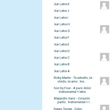
.kar Letra K
.kar Letra J
.kar Letra I
.kar Letra H
.kar Letra G
.kar Letra F
.kar Letra E
.kar Letra D
.kar Letra C
.kar Letra B
.kar Letra A
Ricky Martin - Te extraño, te
olvido, te amo : Ins...
Son by Four - A puro dolor
: Instrumental + letra
Alejandro Sanz - Corazón
partío : Instrumental + l...
Diego Torres - Color