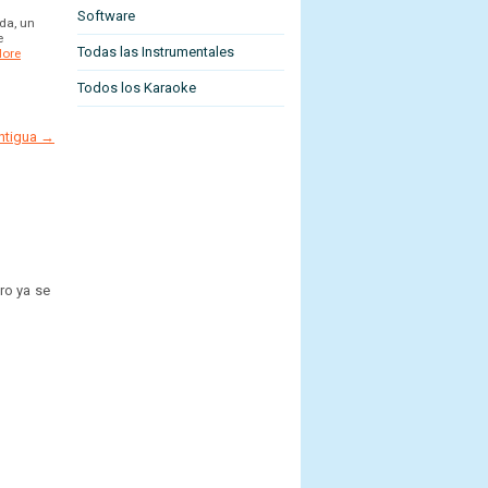
Software
da, un
e
Todas las Instrumentales
ore
Todos los Karaoke
antigua →
ro ya se