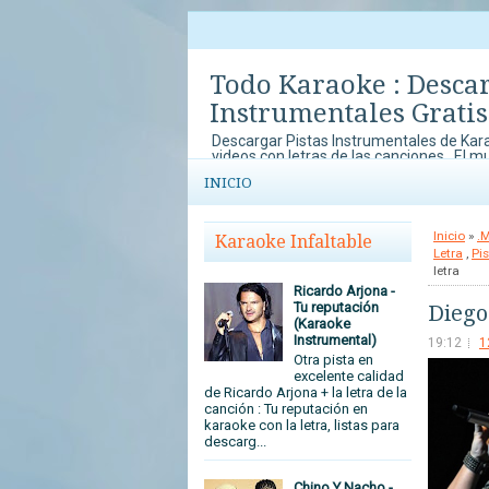
Todo Karaoke : Desca
Instrumentales Gratis
Descargar Pistas Instrumentales de Kara
videos con letras de las canciones . El m
música y el karaoke lo disfrutas en To
INICIO
con concursos de Karaoke que no te pu
tu arte y talento al mundo.
Inicio
»
.
Karaoke Infaltable
Letra
,
Pi
letra
Ricardo Arjona -
Tu reputación
Diego
(Karaoke
Instrumental)
19:12
1
Otra pista en
excelente calidad
de Ricardo Arjona + la letra de la
canción : Tu reputación en
karaoke con la letra, listas para
descarg...
Chino Y Nacho -