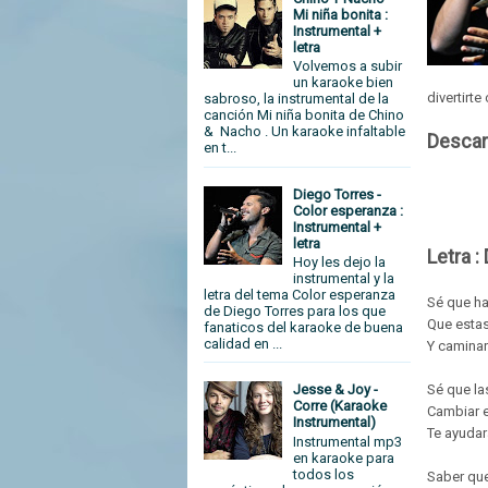
Mi niña bonita :
Instrumental +
letra
Volvemos a subir
un karaoke bien
divertirte
sabroso, la instrumental de la
canción Mi niña bonita de Chino
& Nacho . Un karaoke infaltable
Descar
en t...
Diego Torres -
Color esperanza :
Instrumental +
letra
Letra :
Hoy les dejo la
instrumental y la
letra del tema Color esperanza
Sé que ha
de Diego Torres para los que
Que estas
fanaticos del karaoke de buena
calidad en ...
Y caminar
Sé que la
Jesse & Joy -
Corre (Karaoke
Cambiar e
Instrumental)
Te ayudar
Instrumental mp3
en karaoke para
todos los
Saber qu