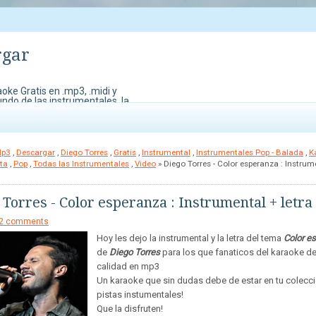
rgar
oke Gratis en .mp3, .midi y
undo de las instrumentales, la
do Karaoke. También contamos
edes perder para demostrar
Mp3
,
Descargar
,
Diego Torres
,
Gratis
,
Instrumental
,
Instrumentales Pop - Balada
,
K
sta
,
Pop
,
Todas las Instrumentales
,
Video
» Diego Torres - Color esperanza : Instrum
 Torres - Color esperanza : Instrumental + letra
2 comments
Hoy les dejo la instrumental y la letra del tema
Color e
de
Diego Torres
para los que fanaticos del karaoke d
calidad en mp3
Un karaoke que sin dudas debe de estar en tu colecc
pistas instumentales!
Que la disfruten!