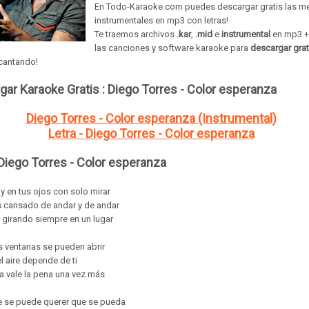
En Todo-Karaoke.com puedes descargar gratis las m
instrumentales en mp3 con letras!
Te traemos archivos
.kar
,
.mid
e
instrumental
en mp3 + 
las
canciones
y
software
karaoke para
descargar grat
 cantando!
gar Karaoke Gratis :
Diego Torres - Color esperanza
Diego Torres - Color esperanza (Instrumental)
Letra - Diego Torres - Color esperanza
 Diego Torres - Color esperanza
y en tus ojos con solo mirar
 cansado de andar y de andar
 girando siempre en un lugar
s ventanas se pueden abrir
l aire depende de ti
a vale la pena una vez más
e se puede querer que se pueda