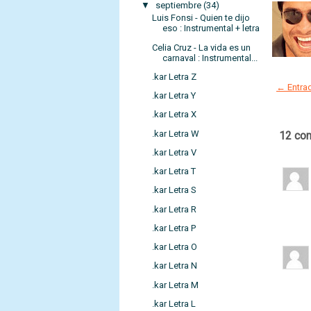
▼
septiembre
(34)
Luis Fonsi - Quien te dijo
eso : Instrumental + letra
Celia Cruz - La vida es un
carnaval : Instrumental...
.kar Letra Z
← Entrad
.kar Letra Y
.kar Letra X
.kar Letra W
12 co
.kar Letra V
.kar Letra T
.kar Letra S
.kar Letra R
.kar Letra P
.kar Letra O
.kar Letra N
.kar Letra M
.kar Letra L