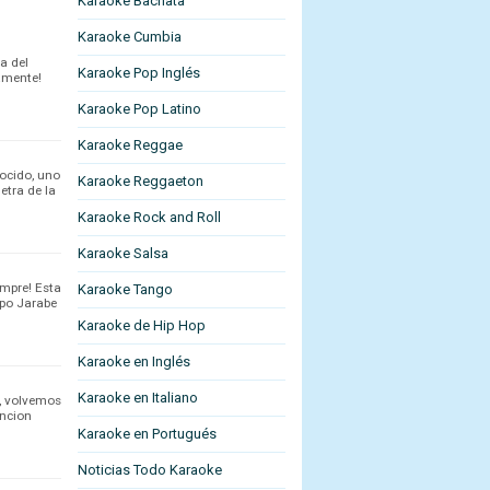
Karaoke Bachata
Karaoke Cumbia
a del
Karaoke Pop Inglés
amente!
Karaoke Pop Latino
Karaoke Reggae
ocido, uno
Karaoke Reggaeton
etra de la
Karaoke Rock and Roll
Karaoke Salsa
empre! Esta
Karaoke Tango
upo Jarabe
Karaoke de Hip Hop
Karaoke en Inglés
Karaoke en Italiano
o, volvemos
ancion
Karaoke en Portugués
Noticias Todo Karaoke