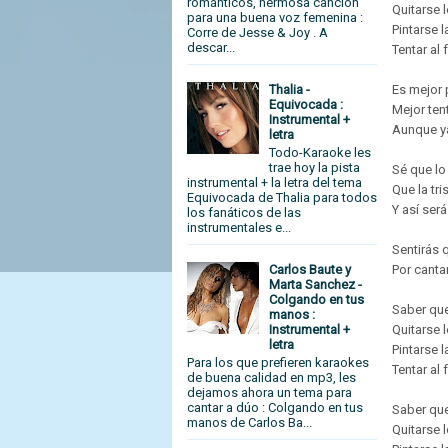
románticos, hermosa canción
Quitarse 
para una buena voz femenina :
Pintarse 
Corre de Jesse & Joy . A
descar...
Tentar al
Es mejor
Thalia -
Equivocada :
Mejor tent
Instrumental +
Aunque ya
letra
Todo-Karaoke les
trae hoy la pista
Sé que lo
instrumental + la letra del tema
Que la tri
Equivocada de Thalia para todos
Y así ser
los fanáticos de las
instrumentales e...
Sentirás 
Carlos Baute y
Por canta
Marta Sanchez -
Colgando en tus
Saber qu
manos :
Instrumental +
Quitarse 
letra
Pintarse 
Para los que prefieren karaokes
Tentar al
de buena calidad en mp3, les
dejamos ahora un tema para
cantar a dúo : Colgando en tus
Saber qu
manos de Carlos Ba...
Quitarse 