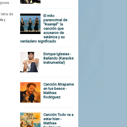
ejores
letra de
El mito
is
y
paranormal de
“Aserejé”: la
canción que
acusaron de
satánica y su
verdadero significado
Enrique Iglesias -
Bailando (Karaoke
Instrumental)
Canción Atrapame
en tus besos -
Mathias
Rodriguez
Canción Todo va a
estar bien -
Mathias