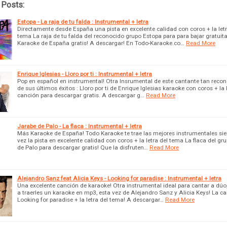
 Posts:
Estopa - La raja de tu falda : Instrumental + letra
Directamente desde España una pista en excelente calidad con coros + la letr
tema La raja de tu falda del reconocido grupo Estopa para para bajar gratuit
Karaoke de España gratis! A descargar! En Todo-Karaoke.co…
Read More
Enrique Iglesias - Lloro por ti : Instrumental + letra
Pop en español en instrumental! Otra Insrumental de este cantante tan recon
de sus últimos éxitos : Lloro por ti de Enrique Iglesias karaoke con coros + la l
canción para descargar gratis. A descargar g…
Read More
Jarabe de Palo - La flaca : Instrumental + letra
Más Karaoke de España! Todo Karaoke te trae las mejores instrumentales si
vez la pista en excelente calidad con coros + la letra del tema La flaca del gr
de Palo para descargar gratis! Que la disfruten…
Read More
Alejandro Sanz feat Alicia Keys - Looking for paradise : Instrumental + letra
Una excelente canción de karaoke! Otra instrumental ideal para cantar a dú
a traerles un karaoke en mp3, esta vez de Alejandro Sanz y Alicia Keys! La c
Looking for paradise + la letra del tema! A descargar…
Read More