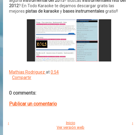
alguna
instrumental del 2013
? Buscas
instrumentales hits del
2012
? En Todo Karaoke te dejamos descargar gratis las
mejores
pistas de karaoke
y
bases instrumentales
gratis!!
Mathias Rodriguez
at
0:54
Compartir
0 comments:
Publicar un comentario
‹
Inicio
›
Ver versión web