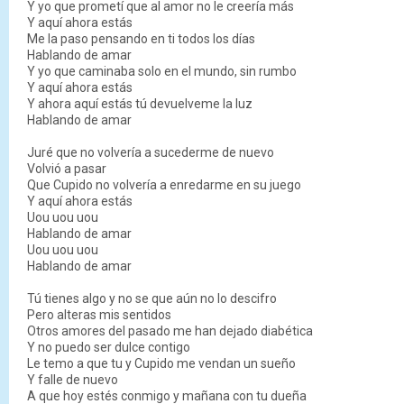
Y yo que prometí que al amor no le creería más
Y aquí ahora estás
Me la paso pensando en ti todos los días
Hablando de amar
Y yo que caminaba solo en el mundo, sin rumbo
Y aquí ahora estás
Y ahora aquí estás tú devuelveme la luz
Hablando de amar
Juré que no volvería a sucederme de nuevo
Volvió a pasar
Que Cupido no volvería a enredarme en su juego
Y aquí ahora estás
Uou uou uou
Hablando de amar
Uou uou uou
Hablando de amar
Tú tienes algo y no se que aún no lo descifro
Pero alteras mis sentidos
Otros amores del pasado me han dejado diabética
Y no puedo ser dulce contigo
Le temo a que tu y Cupido me vendan un sueño
Y falle de nuevo
A que hoy estés conmigo y mañana con tu dueña