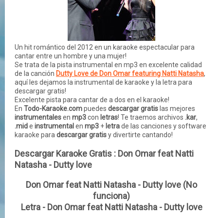
Un hit romántico del 2012 en un karaoke espectacular para
cantar entre un hombre y una mujer!
Se trata de la pista instrumental en mp3 en excelente calidad
de la canción
Dutty Love de Don Omar featuring Natti Natasha
,
aquí les dejamos la instrumental de karaoke y la letra para
descargar gratis!
Excelente pista para cantar de a dos en el karaoke!
En
Todo-Karaoke.com
puedes
descargar gratis
las mejores
instrumentales
en
mp3
con
letras
! Te traemos archivos
.kar
,
.mid
e
instrumental
en
mp3
+
letra
de las
canciones
y
software
karaoke para
descargar gratis
y divertirte cantando!
Descargar Karaoke Gratis :
Don Omar feat Natti
Natasha - Dutty love
Don Omar feat Natti Natasha - Dutty love (No
funciona)
Letra - Don Omar feat Natti Natasha - Dutty love