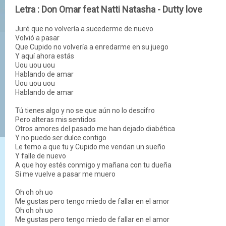
Letra : Don Omar feat Natti Natasha - Dutty love
Juré que no volvería a sucederme de nuevo
Volvió a pasar
Que Cupido no volvería a enredarme en su juego
Y aquí ahora estás
Uou uou uou
Hablando de amar
Uou uou uou
Hablando de amar
Tú tienes algo y no se que aún no lo descifro
Pero alteras mis sentidos
Otros amores del pasado me han dejado diabética
Y no puedo ser dulce contigo
Le temo a que tu y Cupido me vendan un sueño
Y falle de nuevo
A que hoy estés conmigo y mañana con tu dueña
Si me vuelve a pasar me muero
Oh oh oh uo
Me gustas pero tengo miedo de fallar en el amor
Oh oh oh uo
Me gustas pero tengo miedo de fallar en el amor