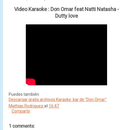
Video Karaoke :
Don Omar feat Natti Natasha -
Dutty love
Puedes también:
Descargar gratis archivos Karaoke .kar de "Don Omar"
Mathias Rodriguez
at
16:47
Compartir
1 comments: