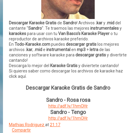
Descargar Karaoke Gratis
de
Sandro
! Archivos
.kar
y
.mid
del
cantante "
Sandro
". Te traemos las mejores
instrumentales
y
karaokes
para usar con tu
Van Basco's Karaoke Player
o tu
reproductor de archivos karaoke preferido.
En
Todo-Karaoke.com
puedes
descargar gratis
los mejores
archivos
.kar
,
.mid
e
instrumental
en
mp3
+
letra
de las
canciones
y
software
karaoke para
descargar gratis
y divertirte
cantando!
Descarga lo mejor del
Karaoke Gratis
y diviertete cantando!
Si quieres saber como descargar los archivos de karaoke haz
click aquí.
Descargar Karaoke Gratis de Sandro
Sandro - Rosa rosa
http://adf.ly/1hmOHr
Sandro - Tengo
http://adf.ly/1hmOHr
Mathias Rodriguez
at
21:17
Compartir