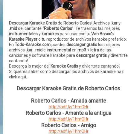
Descargar Karaoke Gratis
de
Roberto Carlos
! Archivos
.kar
y
.mid
del cantante "
Roberto Carlos
". Te traemos las mejores
instrumentales
y
karaokes
para usar con tu
Van Basco's
Karaoke Player
o tu reproductor de archivos karaoke preferido.
En
Todo-Karaoke.com
puedes
descargar gratis
los mejores
archivos
.kar
,
.mid
e
instrumental
en
mp3
+
letra
de las
canciones
y
software
karaoke para
descargar gratis
y divertirte
cantando!
Descarga lo mejor del
Karaoke Gratis
y diviertete cantando!
Si quieres saber como descargar los archivos de karaoke haz
click aquí.
Descargar Karaoke Gratis de Roberto Carlos
Roberto Carlos - Amada amante
http://adf.ly/1hmOHr
Roberto Carlos - Amante a la antigua
http://adf.ly/1hmOHr
Roberto Carlos - Amigo
http://adf.ly/1hmOHr