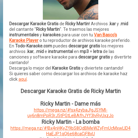
Descargar Karaoke Gratis
de
Ricky Martin
! Archivos
.kar
y
.mid
del cantante "
Ricky Martin
". Te traemos las mejores
instrumentales
y
karaokes
para usar con tu
Van Basco's
Karaoke Player
o tu reproductor de archivos karaoke preferido.
En
Todo-Karaoke.com
puedes
descargar gratis
los mejores
archivos
.kar
,
.mid
e
instrumental
en
mp3
+
letra
de las
canciones
y
software
karaoke para
descargar gratis
y divertirte
cantando!
Descarga lo mejor del
Karaoke Gratis
y diviertete cantando!
Si quieres saber como descargar los archivos de karaoke haz
click
aquí
.
Descargar Karaoke Gratis de Ricky Martin
Ricky Martin - Dame más
https://mega.nz/#!sx4zybaJ!gJSYMI-
uy6n8mPpR3rJ5tPGtLeBAfhJYf3IvRyUxzJo
Ricky Martin - La bomba
https://mega.nz/#!Bx4nHKyZ!9bS8QdBMeWZyFmUcMxwLID4
HaEJP1qQ6e68caCjF8xU