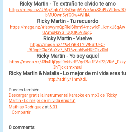
Ricky Martin - Te extraño te olvido te amo
https://mega.nz/#!ApZigbYT!BvDsrp59Ypk6oxSSd9vVtRsw9Q
bMUOwn5yfGOw4WHIA
Ricky Martin - Tu recuerdo
https://mega.nz/#!spwymQpR!eISIhm94mcwlxP_lkmxU6qAw
UAmoN39G_UQOK6V3pqQ
Ricky Martin - Vuelve
https://mega.nz/#!x4YjBBTY!WNSfUFC-
-9tfiqpFCkjZAuXv7_M16zna6BoHRFQkz0M
Ricky Martin - Yo soy aquel
https://mega.nz/#!ls4UjQqa!9cktvdEVqcRNsfFVzP3jVKi6_Pkky
3hTjqxIsmxnsuI
Ricky Martin & Natalia - Lo mejor de mi vida eres tu
http://adf.ly/1hmXdU
Puedes también:
Descargar gratis la instrumental karaoke en mp3 de "Ricky
Martin - Lo mejor de mi vida eres tú"
Mathias Rodriguez
at
6:01
Compartir
0 comments: