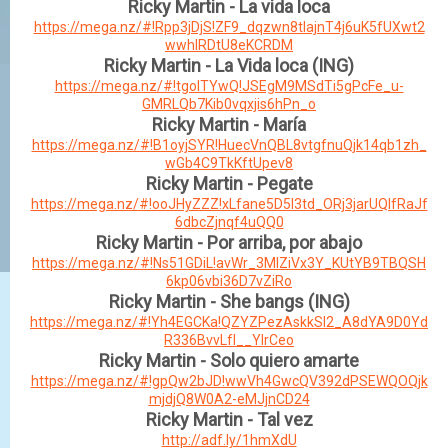
Ricky Martin - La vida loca
https://mega.nz/#!Rpp3jDjS!ZF9_dqzwn8tlajnT4j6uK5fUXwt2
wwhlRDtU8eKCRDM
Ricky Martin - La Vida loca (ING)
https://mega.nz/#!tgolTYwQ!JSEgM9MSdTi5gPcFe_u-
GMRLQb7Kib0vqxjis6hPn_o
Ricky Martin - María
https://mega.nz/#!B1oyjSYR!HuecVnQBL8vtgfnuQjk14qb1zh_
wGb4C9TkKftUpev8
Ricky Martin - Pegate
https://mega.nz/#!ooJHyZZZ!xLfane5D5I3td_ORj3jarUQlfRaJf
6dbcZjnqf4uQQ0
Ricky Martin - Por arriba, por abajo
https://mega.nz/#!Ns51GDiL!avWr_3MlZiVx3Y_KUtYB9TBQSH
6kp06vbi36D7vZiRo
Ricky Martin - She bangs (ING)
https://mega.nz/#!Yh4EGCKa!QZYZPezAskkSI2_A8dYA9D0Yd
R336BvvLfI__YIrCeo
Ricky Martin - Solo quiero amarte
https://mega.nz/#!gpQw2bJD!wwVh4GwcQV392dPSEWQOQjk
mjdjQ8W0A2-eMJjnCD24
Ricky Martin - Tal vez
http://adf.ly/1hmXdU