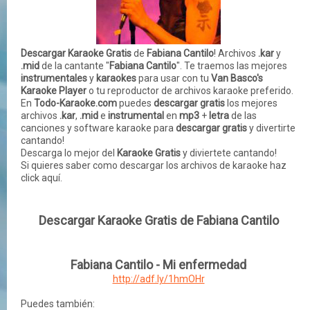
Descargar Karaoke Gratis
de
Fabiana Cantilo
! Archivos
.kar
y
.mid
de la cantante "
Fabiana Cantilo
". Te traemos las mejores
instrumentales
y
karaokes
para usar con tu
Van Basco's
Karaoke Player
o tu reproductor de archivos karaoke preferido.
En
Todo-Karaoke.com
puedes
descargar gratis
los mejores
archivos
.kar
,
.mid
e
instrumental
en
mp3
+
letra
de las
canciones
y
software
karaoke para
descargar gratis
y divertirte
cantando!
Descarga lo mejor del
Karaoke Gratis
y diviertete cantando!
Si quieres saber como descargar los archivos de karaoke haz
click aquí.
Descargar Karaoke Gratis de Fabiana Cantilo
Fabiana Cantilo - Mi enfermedad
http://adf.ly/1hmOHr
Puedes también: