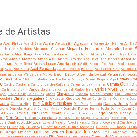
a de Artistas
Adele
Agapornis
Abel Pintos
Aerosmith
a
Ace of Base
Agrupacion Marilyn
Ah Ha
A
Alejandro Fernandez
Alcides
Alejandra Guzman
Alejandro Lerner
is Morisette
Alex Ubago
ks Syntek
Alexandra Stan
Alexandre Pires
Alexia
Alexis y Fido
Alicia Keys
Alkila
Amaia Montero
Amar Azul
Anahi
ieros
Amaral
Americo
Ana Belen
Ana Isabelle
An
alamaro
Andy y Lucas
Angela Leiva
Andy Rivera
Anitta
Antonio Rios
Aqua
Araketu
Arca
Axel Fernando
ra
Bacilos
Avicii
Axe Bahia
Azucar Moreno
Back Street Boys
Backstreet
Becky G
Belinda
Bersuit Vergarabat
ahamen
Banda MS
Barbara Muñoz
Baroni
Beyon
ed Peas
Britney Sp
Blink 182
Bob Marley
Bon Jovi
Boney M
Brayn Adams
Brigada Roja
Camilo
CO
Camila
Cacho Castaña
Cali y El Dandee
Caligaris
Callejeros
Calvin Harris
Carlos Vives
Carlos Baute
Carlinhos Brown
Carlos Gardel
Carlos Mata
Carly Rae 
Chayanne
Celia Cruz
Chenoa
Chichi Peralta
sper
Celine Dion
Chano
Chili Fernand
Christina Aguilera
ocolate
Cindy Lauper
Ciro y Los Persas
Colbie Caillat
Comanche
Coscu
Daddy Yankee
Castro
Damas Gratis
DLG
Cumbia Ninja
Daft Punk
Dalmata
Dami
Daniela Herrero
Daniela Romo
scano
Daniela Mercury
Danna Paola
Danny Ocean
Dar
David Guetta
Demi Lovato
Diego Torres
Disney
id Bolzoni
Descemer Bueno
Dido
Diz
Don Omar
Donato y Estefano
amo
Donna Summer
Dragon y Caballero
Dread Mar-I
Dura
ddie Santiago
Eddy Lover
Edward Maya
El Apache Ness
El Cata
El Cocolate
El Cuarteto de
El Original
ombo
El Polaco
El Potro Alvarez
El Puma Rodriguez
El Retutu
El Simbolo
El Sup
Enrique Iglesias
Enanitos Verdes
vis Crespo
Eminem
Est
Eros Ramazzotti
antilo
Fito Paez
Franco de Vita