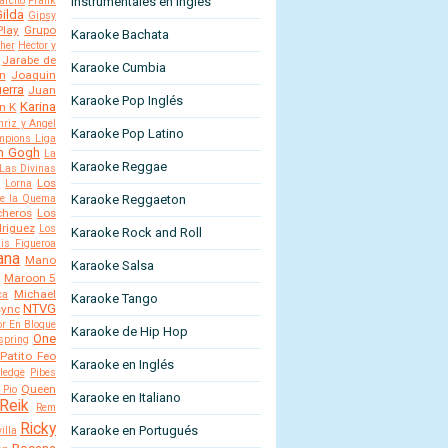
arcito
Frank
Instrumentales en Ingles
ilda
Gipsy
Play
Grupo
Karaoke Bachata
ther
Hector y
Jarabe de
Karaoke Cumbia
n
Joaquin
erra
Juan
Karaoke Pop Inglés
Karina
n K
hriz y Angel
Karaoke Pop Latino
mpions Liga
an Gogh
La
Karaoke Reggae
Las Divinas
Los
a
Lorna
de la Quema
Karaoke Reggaeton
cheros
Los
riguez
Los
Karaoke Rock and Roll
is Figueroa
ana
Mano
Karaoke Salsa
n
Maroon 5
Michael
ca
Karaoke Tango
NTVG
sync
or En Bloque
Karaoke de Hip Hop
One
spring
Patito Feo
Karaoke en Inglés
ledge
Pibes
Queen
 Pio
Karaoke en Italiano
Reik
Rem
Ricky
Karaoke en Portugués
illa