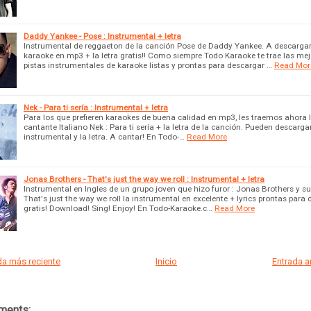
Daddy Yankee - Pose : Instrumental + letra
Instrumental de reggaeton de la canción Pose de Daddy Yankee. A descargar
karaoke en mp3 + la letra gratis!! Como siempre Todo Karaoke te trae las me
pistas instrumentales de karaoke listas y prontas para descargar …
Read Mor
Nek - Para ti sería : Instrumental + letra
Para los que prefieren karaokes de buena calidad en mp3, les traemos ahora l
cantante Italiano Nek : Para ti sería + la letra de la canción. Pueden descargar
instrumental y la letra. A cantar! En Todo-…
Read More
Jonas Brothers - That's just the way we roll : Instrumental + letra
Instrumental en Ingles de un grupo joven que hizo furor : Jonas Brothers y s
That's just the way we roll la instrumental en excelente + lyrics prontas para
gratis! Download! Sing! Enjoy! En Todo-Karaoke.c…
Read More
a más reciente
Inicio
Entrada 
ments: