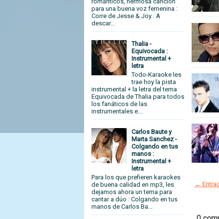
románticos, hermosa canción
para una buena voz femenina :
Corre de Jesse & Joy . A
descar...
Thalia -
Equivocada :
Instrumental +
letra
Todo-Karaoke les
trae hoy la pista
instrumental + la letra del tema
Equivocada de Thalia para todos
los fanáticos de las
instrumentales e...
Carlos Baute y
Marta Sanchez -
Colgando en tus
manos :
Instrumental +
letra
Para los que prefieren karaokes
← Entrad
de buena calidad en mp3, les
dejamos ahora un tema para
cantar a dúo : Colgando en tus
manos de Carlos Ba...
0 com