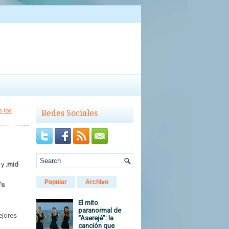
 los
Redes Sociales
y
.mid
Popular
Archivo
's
El mito
paranormal de
ejores
“Aserejé”: la
canción que