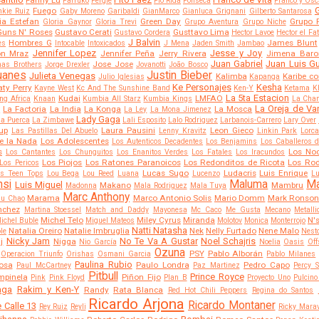
Fanny Lu
Farruko
Fergie
Flo Rida
Fonseca
Franco y Osc
G
Fuego
nkie Ruiz
Gaby Moreno
Garibaldi
GianMarco
Gianluca Grignani
Gilberto Santarosa
ia Estefan
Green Day
Grupo 
Gloria Gaynor
Gloria Trevi
Grupo Aventura
Grupo Niche
Guns N' Roses
Gustavo Cerati
Gusttavo Lima
Gustavo Cordera
Hector Lavoe
Hector el Fa
J Balvin
Hombres G
James Blunt
es
Intocable
Intoxicados
J Mena
Jaden Smith
Jambao
Jennifer Lopez
Jesse y Joy
on Mraz
Jennifer Peña
Jerry Rivera
Jimena Baro
Juan Gabriel
Juan Luis Gu
Jose Jose
nas Brothers
Jorge Drexler
Jovanotti
João Bosco
uanes
Justin Bieber
Julieta Venegas
Kalimba
Karibe co
Julio Iglesias
Kapanga
Ke Personajes
Kesha
aty Perry
Kayne West
Kc And The Sunshine Band
Ken-Y
Ketama
K
La 5ta Estacion
Kudai
LMFAO
ng Africa
Knaan
Kumbia All Starz
Kumbia Kings
La Cha
La Oreja de V
La Factoria
La India
La Konga
La Mosca
a
La Ley
La Mona Jimenez
Lady Gaga
la Puerca
La Zimbawe
Lali Esposito
Lalo Rodriguez
Larbanois-Carrero
Lary Over
up
Laura Pausini
Leon Gieco
Las Pastillas Del Abuelo
Lenny Kravitz
Linkin Park
Lorc
e la Nada
Los Adolescentes
Los Autenticos Decadentes
Los Benjamins
Los Caballeros 
s
Los No
Los Cantantes
Los Chunguitos
Los Enanitos Verdes
Los Fatales
Los Iracundos
Los Piojos
Los Ratones Paranoicos
Los Redonditos de Ricota
Los Rod
Los Pericos
Lucas Sugo
Ludacris
Luis Enrique
s Teen Tops
Lou Bega
Lou Reed
Luana
Lucenzo
Lu
nsi
Maluma
M
Luis Miguel
Makano
Mambru
Madonna
Mala Rodriguez
Mala Tuya
Marc Anthony
Marama
Marco Antonio Solis
Mario Domm
Mark Ronso
u Chao
nchez
Martina Stoessel
Match and Daddy
Mayonesa
Mc Caco
Me Gusta
Mecano
Metalli
Michel Telo
Miley Cyrus
Miranda
N'
ichel Buble
Miguel Mateos
Molotov
Monica
Monterrojo
Natti Natasha
Natalia Oreiro
Natalie Imbruglia
Nek
Nelly Furtado
Nene Malo
le
Nest
Nicky Jam
No Te Va A Gustar
Noel Schajris
j
Nigga
Nio García
Noelia
Oasis
Off
Ozuna
PSY
Pablo Alborán
Operacion Triunfo
Orishas
Osmani Garcia
Pablo Milanes
Paulina Rubio
Sosa
Paulo Londra
Pedro Capo
Paul McCartney
Paz Martinez
Percy S
Pitbull
Prince Royce
mpinela
Piñon Fijo
Pink
Pink Floyd
Plan B
Proyecto Uno
Pulcino
aga
Rakim y Ken-Y
Randy
Rata Blanca
Red Hot Chili Peppers
Regina do Santos
Ricardo Arjona
Ricardo Montaner
 Calle 13
Rey Ruiz
Reyli
Ricky Marav