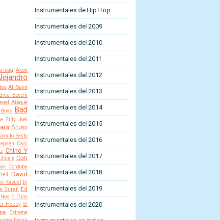
Instrumentales de Hip Hop
Instrumentales del 2009
Instrumentales del 2010
Instrumentales del 2011
Airbag
Akon
Instrumentales del 2012
lejandro
dos
All Saint
Instrumentales del 2013
drea Bocelli
ngel
Ataque
Instrumentales del 2014
Bad
 Boys
ce
Billy Joel
Instrumentales del 2015
ears
Bruno
Camilo Sesto
Instrumentales del 2016
Jepsen
Casi
Chino Y
ez
Instrumentales del 2017
Coti
lluela
an Cordoba
Instrumentales del 2018
David
rell
ee Rascal
Dj
Instrumentales del 2019
Ed
n Duran
 Nos
El Dipy
er Hobby
El
Instrumentales del 2020
opa
Extreme