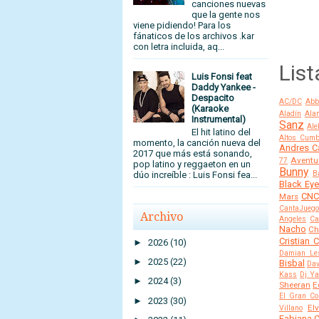
canciones nuevas
que la gente nos
viene pidiendo! Para los
fánaticos de los archivos .kar
con letra incluida, aq...
List
Luis Fonsi feat
Daddy Yankee -
Despacito
AC/DC
Abb
(Karaoke
Aladín
Alan
Instrumental)
Sanz
Ale
El hit latino del
Altos Cumb
momento, la canción nueva del
Andres C
2017 que más está sonando,
Aventu
77
pop latino y reggaeton en un
Bunny
B
dúo increíble : Luis Fonsi fea...
Black Ey
CN
Mars
CantaJuego
Archivo
Angeles
Ca
Nacho
Ch
Cristian 
►
2026
(10)
Damian Le
►
2025
(22)
Bisbal
Dav
Kass
Dj Y
►
2024
(3)
Sheeran
E
El Gran C
►
2023
(30)
El
Villano
Fabiana C