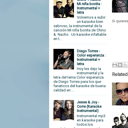
Mi niña bonita :
Instrumental +
letra
Volvemos a subir
Si quiere
un karaoke bien
sabroso, la instrumental de la
canción Mi niña bonita de Chino
& Nacho . Un karaoke infaltable
en t...
Diego Torres -
Color esperanza :
Instrumental +
letra
Hoy les dejo la
instrumental y la
Related
letra del tema Color esperanza
de Diego Torres para los que
fanaticos del karaoke de buena
calidad en ...
Jesse & Joy -
Corre (Karaoke
Instrumental)
Instrumental mp3
en karaoke para
todos los