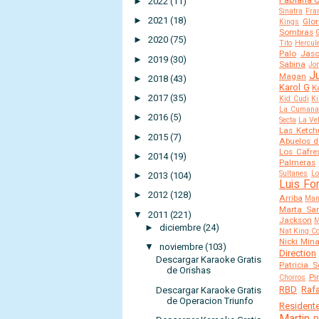
►
2022
(11)
Sinatra
Fra
►
2021
(18)
Glor
Kings
Sombras
►
2020
(75)
Tito
Hercul
Palo
Jas
►
2019
(30)
Sabina
Jo
J
Magan
►
2018
(43)
Karol G
K
►
2017
(35)
Kid Cudi
Ki
La Cuman
►
2016
(5)
Secta
La Ve
Las Ketch
►
2015
(7)
Abuelos d
Los Cafre
►
2014
(19)
Palmeras
Sultanes
Lo
►
2013
(104)
Luis Fo
►
2012
(128)
Arriba
Man
Marta Sa
▼
2011
(221)
Jackson
M
►
diciembre
(24)
Nat King Co
Nicki Mina
▼
noviembre
(103)
Direction
Descargar Karaoke Gratis
Patricia 
de Orishas
Pi
Chorros
RBD
Raf
Descargar Karaoke Gratis
de Operacion Triunfo
Residente