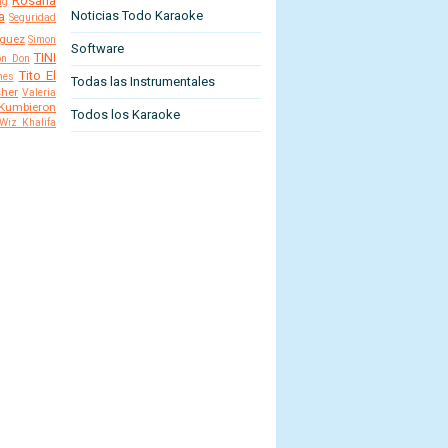
Rosana
ng
Noticias Todo Karaoke
a
Seguridad
iguez
Simon
Software
TINI
lon Don
Tito El
nes
Todas las Instrumentales
her
Valeria
 Kumbieron
Todos los Karaoke
Wiz Khalifa