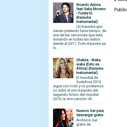
Ricardo Arjona
feat Gaby Moreno
Public
- Fuiste tú
(Karaoke
Instrumental)
Un Karaoke que
vienen pidiendo hace tiempo, de
una de las canciones que está
sonando en todas las radios
desde el 2011, Todo-Karaoke se
lo...
Shakira - Waka
waka (Esto es
África) (Karaoke
Instrumental)
El mundial de
Sudafrica 2010
sigue con todo y no podiamos
no subir el otro karaoke del
segundo himno del mundial
2010, la otra canción ofi...
Nuevos .kar para
descargar gratis
Archivos .kar
gratis de