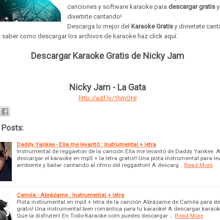
canciones
y
software
karaoke para
descargar gratis
y
divertirte cantando!
Descarga lo mejor del
Karaoke Gratis
y diviertete can
s saber como descargar los archivos de karaoke haz click aquí.
Descargar Karaoke Gratis de Nicky Jam
Nicky Jam - La Gata
http://adf.ly/1hmOHr
 Posts:
Daddy Yankee - Ella me levantó : Instrumental + letra
Instrumental de reggaeton de la canción Ella me levantó de Daddy Yankee. 
descargar el karaoke en mp3 + la letra gratis!! Una pista instrumental para le
ambiente y bailar cantando al ritmo del reggaeton! A descarg…
Read More
Camila - Abrázame : Instrumental + letra
Pista instrumental en mp3 + letra de la canción Abrázame de Camila para d
gratis! Una instrumental bien romántica para tu karaoke! A descargar karaoke
Que la disfruten! En Todo-Karaoke.com puedes descargar …
Read More