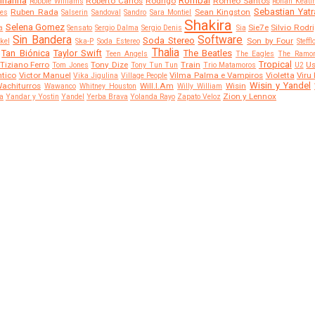
ihanna
Rombai
Roberto Carlos
Rodrigo
Romeo Santos
Robbie Williams
Ronan Keati
Sebastian Yatr
Ruben Rada
Sean Kingston
es
Salserin
Sandoval
Sandro
Sara Montiel
Shakira
Selena Gomez
Sie7e
Silvio Rodr
a
Sensato
Sergio Dalma
Sergio Denis
Sia
Sin Bandera
Software
Soda Stereo
Son by Four
kel
Ska-P
Soda Estereo
Steff
Thalia
Tan Biónica
Taylor Swift
The Beatles
Teen Angels
The Eagles
The Ramo
Tropical
Tiziano Ferro
Tony Dize
Train
Us
Tom Jones
Tony Tun Tun
Trio Matamoros
U2
ntico
Victor Manuel
Vilma Palma e Vampiros
Violetta
Viru
Vika Jigulina
Village People
Wisin y Yandel
achiturros
Will.I.Am
Wisin
Wawanco
Whitney Houston
Willy William
Zion y Lennox
a
Yandar y Yostin
Yandel
Yerba Brava
Yolanda Rayo
Zapato Veloz