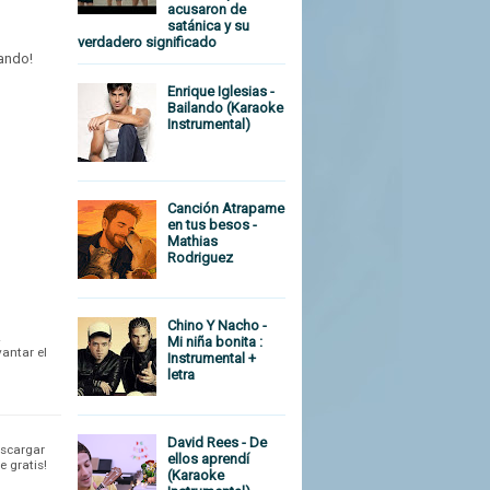
acusaron de
satánica y su
verdadero significado
tando!
Enrique Iglesias -
Bailando (Karaoke
Instrumental)
Canción Atrapame
en tus besos -
Mathias
Rodriguez
Chino Y Nacho -
A
Mi niña bonita :
vantar el
Instrumental +
letra
David Rees - De
escargar
ellos aprendí
 gratis!
(Karaoke