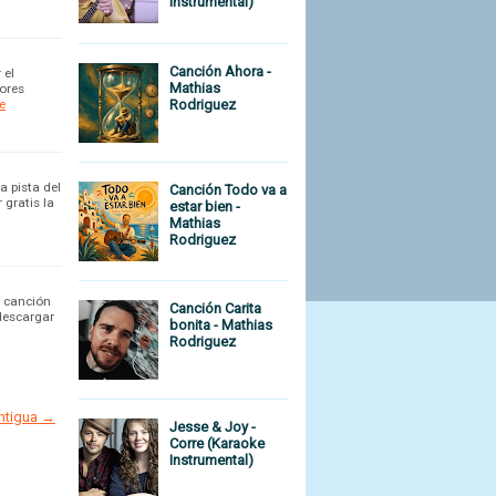
Instrumental)
Canción Ahora -
 el
Mathias
jores
e
Rodriguez
a pista del
Canción Todo va a
 gratis la
estar bien -
Mathias
Rodriguez
u canción
Canción Carita
 descargar
bonita - Mathias
Rodriguez
antigua →
Jesse & Joy -
Corre (Karaoke
Instrumental)