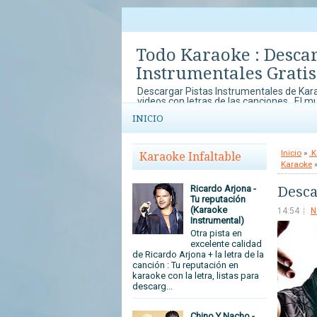
Todo Karaoke : Desca
Instrumentales Gratis
Descargar Pistas Instrumentales de Kara
videos con letras de las canciones . El m
música y el karaoke lo disfrutas en To
INICIO
con concursos de Karaoke que no te pu
tu arte y talento al mundo.
Inicio
»
.K
Karaoke Infaltable
Karaoke
»
Desca
Ricardo Arjona -
Tu reputación
(Karaoke
14:54
N
Instrumental)
Otra pista en
excelente calidad
de Ricardo Arjona + la letra de la
canción : Tu reputación en
karaoke con la letra, listas para
descarg...
Chino Y Nacho -