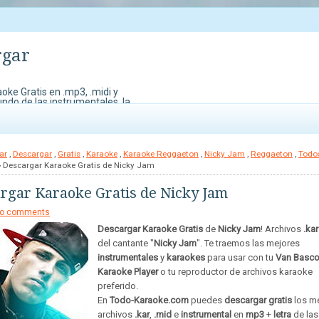
rgar
oke Gratis en .mp3, .midi y
undo de las instrumentales, la
do Karaoke. También contamos
edes perder para demostrar
ar
,
Descargar
,
Gratis
,
Karaoke
,
Karaoke Reggaeton
,
Nicky Jam
,
Reggaeton
,
Todos
 Descargar Karaoke Gratis de Nicky Jam
rgar Karaoke Gratis de Nicky Jam
o comments
Descargar Karaoke Gratis
de
Nicky Jam
! Archivos
.kar
del cantante "
Nicky Jam
". Te traemos las mejores
instrumentales
y
karaokes
para usar con tu
Van Basco
Karaoke Player
o tu reproductor de archivos karaoke
preferido.
En
Todo-Karaoke.com
puedes
descargar gratis
los m
archivos
.kar
,
.mid
e
instrumental
en
mp3
+
letra
de las