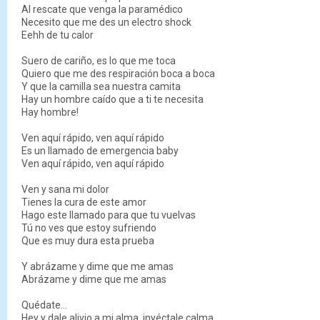
Al rescate que venga la paramédico
Necesito que me des un electro shock
Eehh de tu calor
Suero de cariño, es lo que me toca
Quiero que me des respiración boca a boca
Y que la camilla sea nuestra camita
Hay un hombre caído que a ti te necesita
Hay hombre!
Ven aquí rápido, ven aquí rápido
Es un llamado de emergencia baby
Ven aquí rápido, ven aquí rápido
Ven y sana mi dolor
Tienes la cura de este amor
Hago este llamado para que tu vuelvas
Tú no ves que estoy sufriendo
Que es muy dura esta prueba
Y abrázame y dime que me amas
Abrázame y dime que me amas
Quédate...
Hey y dale alivio a mi alma, inyéctale calma