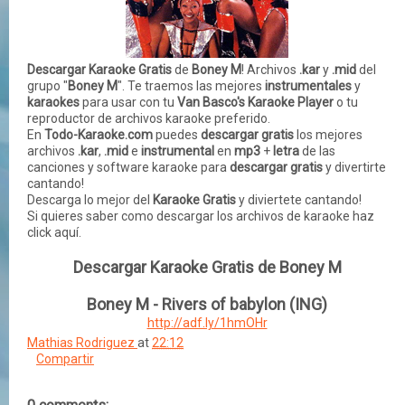
Descargar Karaoke Gratis
de
Boney M
! Archivos
.kar
y
.mid
del
grupo "
Boney M
". Te traemos las mejores
instrumentales
y
karaokes
para usar con tu
Van Basco's Karaoke Player
o tu
reproductor de archivos karaoke preferido.
En
Todo-Karaoke.com
puedes
descargar gratis
los mejores
archivos
.kar
,
.mid
e
instrumental
en
mp3
+
letra
de las
canciones
y
software
karaoke para
descargar gratis
y divertirte
cantando!
Descarga lo mejor del
Karaoke Gratis
y diviertete cantando!
Si quieres saber como descargar los archivos de karaoke haz
click aquí.
Descargar Karaoke Gratis de Boney M
Boney M - Rivers of babylon (ING)
http://adf.ly/1hmOHr
Mathias Rodriguez
at
22:12
Compartir