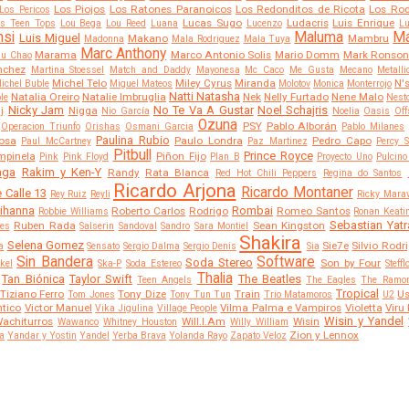
Los Piojos
Los Ratones Paranoicos
Los Redonditos de Ricota
Los Rod
Los Pericos
Lucas Sugo
Ludacris
Luis Enrique
s Teen Tops
Lou Bega
Lou Reed
Luana
Lucenzo
Lu
nsi
Maluma
M
Luis Miguel
Makano
Mambru
Madonna
Mala Rodriguez
Mala Tuya
Marc Anthony
Marama
Marco Antonio Solis
Mario Domm
Mark Ronso
u Chao
nchez
Martina Stoessel
Match and Daddy
Mayonesa
Mc Caco
Me Gusta
Mecano
Metalli
Michel Telo
Miley Cyrus
Miranda
N'
ichel Buble
Miguel Mateos
Molotov
Monica
Monterrojo
Natti Natasha
Natalia Oreiro
Natalie Imbruglia
Nek
Nelly Furtado
Nene Malo
le
Nest
Nicky Jam
No Te Va A Gustar
Noel Schajris
j
Nigga
Nio García
Noelia
Oasis
Off
Ozuna
PSY
Pablo Alborán
Operacion Triunfo
Orishas
Osmani Garcia
Pablo Milanes
Paulina Rubio
Sosa
Paulo Londra
Pedro Capo
Paul McCartney
Paz Martinez
Percy S
Pitbull
Prince Royce
mpinela
Piñon Fijo
Pink
Pink Floyd
Plan B
Proyecto Uno
Pulcino
aga
Rakim y Ken-Y
Randy
Rata Blanca
Red Hot Chili Peppers
Regina do Santos
Ricardo Arjona
Ricardo Montaner
 Calle 13
Rey Ruiz
Reyli
Ricky Marav
ihanna
Rombai
Roberto Carlos
Rodrigo
Romeo Santos
Robbie Williams
Ronan Keati
Sebastian Yatr
Ruben Rada
Sean Kingston
es
Salserin
Sandoval
Sandro
Sara Montiel
Shakira
Selena Gomez
Sie7e
Silvio Rodr
a
Sensato
Sergio Dalma
Sergio Denis
Sia
Sin Bandera
Software
Soda Stereo
Son by Four
kel
Ska-P
Soda Estereo
Steff
Thalia
Tan Biónica
Taylor Swift
The Beatles
Teen Angels
The Eagles
The Ramo
Tropical
Tiziano Ferro
Tony Dize
Train
Us
Tom Jones
Tony Tun Tun
Trio Matamoros
U2
ntico
Victor Manuel
Vilma Palma e Vampiros
Violetta
Viru
Vika Jigulina
Village People
Wisin y Yandel
achiturros
Will.I.Am
Wisin
Wawanco
Whitney Houston
Willy William
Zion y Lennox
a
Yandar y Yostin
Yandel
Yerba Brava
Yolanda Rayo
Zapato Veloz