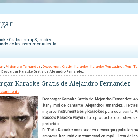
rgar
oke Gratis en .mp3, .midi y
undo de las instrumentales, la
do Karaoke. También contamos
edes perder para demostrar
ar
,
Alejandro Fernandez
,
Descargar
,
Gratis
,
Karaoke
,
Karaoke Pop Latino
,
Pop
,
To
 Descargar Karaoke Gratis de Alejandro Fernandez
rgar Karaoke Gratis de Alejandro Fernandez
 comments
Descargar Karaoke Gratis
de
Alejandro Fernandez
! A
.kar
y
.mid
del cantante "
Alejandro Fernandez
". Te tra
mejores
instrumentales
y
karaokes
para usar con tu
V
Basco's Karaoke Player
o tu reproductor de archivos 
preferido.
En
Todo-Karaoke.com
puedes
descargar gratis
los m
archivos
.kar
,
.mid
e
instrumental
en
mp3
+
letra
de las