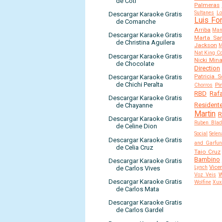
de Coti
Palmeras
Sultanes
Lo
Descargar Karaoke Gratis
Luis Fo
de Comanche
Arriba
Man
Descargar Karaoke Gratis
Marta Sa
de Christina Aguilera
Jackson
M
Nat King Co
Descargar Karaoke Gratis
Nicki Mina
de Chocolate
Direction
Patricia 
Descargar Karaoke Gratis
de Chichi Peralta
Pi
Chorros
RBD
Raf
Descargar Karaoke Gratis
Residente
de Chayanne
Martin
R
Descargar Karaoke Gratis
Ruben Blad
de Celine Dion
Social
Selen
Descargar Karaoke Gratis
and Garfun
de Celia Cruz
Taio Cruz
Bambino
Descargar Karaoke Gratis
Vice
Lynch
de Carlos Vives
W
Voz Veis
Descargar Karaoke Gratis
Wolfine
Xux
de Carlos Mata
Descargar Karaoke Gratis
de Carlos Gardel