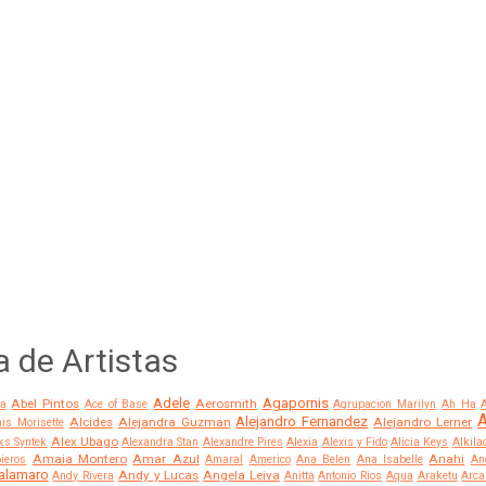
a de Artistas
Adele
Agapornis
Abel Pintos
Aerosmith
a
Ace of Base
Agrupacion Marilyn
Ah Ha
A
Alejandro Fernandez
Alcides
Alejandra Guzman
Alejandro Lerner
is Morisette
Alex Ubago
ks Syntek
Alexandra Stan
Alexandre Pires
Alexia
Alexis y Fido
Alicia Keys
Alkila
Amaia Montero
Amar Azul
Anahi
ieros
Amaral
Americo
Ana Belen
Ana Isabelle
An
alamaro
Andy y Lucas
Angela Leiva
Andy Rivera
Anitta
Antonio Rios
Aqua
Araketu
Arca