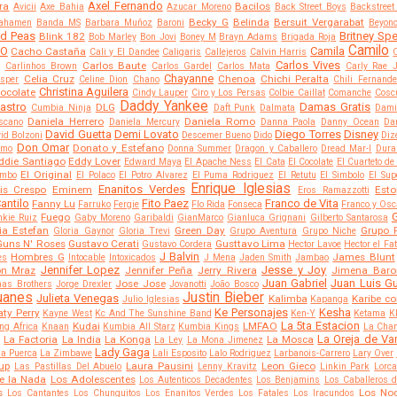
Axel Fernando
ra
Bacilos
Avicii
Axe Bahia
Azucar Moreno
Back Street Boys
Backstreet
Becky G
Belinda
Bersuit Vergarabat
ahamen
Banda MS
Barbara Muñoz
Baroni
Beyon
ed Peas
Britney Sp
Blink 182
Bob Marley
Bon Jovi
Boney M
Brayn Adams
Brigada Roja
Camilo
CO
Camila
Cacho Castaña
Cali y El Dandee
Caligaris
Callejeros
Calvin Harris
Carlos Vives
Carlos Baute
Carlinhos Brown
Carlos Gardel
Carlos Mata
Carly Rae 
Chayanne
Celia Cruz
Chenoa
Chichi Peralta
sper
Celine Dion
Chano
Chili Fernand
Christina Aguilera
ocolate
Cindy Lauper
Ciro y Los Persas
Colbie Caillat
Comanche
Coscu
Daddy Yankee
Castro
Damas Gratis
DLG
Cumbia Ninja
Daft Punk
Dalmata
Dami
Daniela Herrero
Daniela Romo
scano
Daniela Mercury
Danna Paola
Danny Ocean
Dar
David Guetta
Demi Lovato
Diego Torres
Disney
id Bolzoni
Descemer Bueno
Dido
Diz
Don Omar
Donato y Estefano
amo
Donna Summer
Dragon y Caballero
Dread Mar-I
Dura
ddie Santiago
Eddy Lover
Edward Maya
El Apache Ness
El Cata
El Cocolate
El Cuarteto de
El Original
ombo
El Polaco
El Potro Alvarez
El Puma Rodriguez
El Retutu
El Simbolo
El Sup
Enrique Iglesias
Enanitos Verdes
vis Crespo
Eminem
Est
Eros Ramazzotti
antilo
Fito Paez
Franco de Vita
Fanny Lu
Farruko
Fergie
Flo Rida
Fonseca
Franco y Osc
G
Fuego
nkie Ruiz
Gaby Moreno
Garibaldi
GianMarco
Gianluca Grignani
Gilberto Santarosa
ia Estefan
Green Day
Grupo 
Gloria Gaynor
Gloria Trevi
Grupo Aventura
Grupo Niche
Guns N' Roses
Gustavo Cerati
Gusttavo Lima
Gustavo Cordera
Hector Lavoe
Hector el Fa
J Balvin
Hombres G
James Blunt
es
Intocable
Intoxicados
J Mena
Jaden Smith
Jambao
Jennifer Lopez
Jesse y Joy
on Mraz
Jennifer Peña
Jerry Rivera
Jimena Baro
Juan Gabriel
Juan Luis Gu
Jose Jose
nas Brothers
Jorge Drexler
Jovanotti
João Bosco
uanes
Justin Bieber
Julieta Venegas
Kalimba
Karibe co
Julio Iglesias
Kapanga
Ke Personajes
Kesha
aty Perry
Kayne West
Kc And The Sunshine Band
Ken-Y
Ketama
K
La 5ta Estacion
Kudai
LMFAO
ng Africa
Knaan
Kumbia All Starz
Kumbia Kings
La Cha
La Oreja de V
La Factoria
La India
La Konga
La Mosca
a
La Ley
La Mona Jimenez
Lady Gaga
la Puerca
La Zimbawe
Lali Esposito
Lalo Rodriguez
Larbanois-Carrero
Lary Over
up
Laura Pausini
Leon Gieco
Las Pastillas Del Abuelo
Lenny Kravitz
Linkin Park
Lorc
e la Nada
Los Adolescentes
Los Autenticos Decadentes
Los Benjamins
Los Caballeros 
s
Los No
Los Cantantes
Los Chunguitos
Los Enanitos Verdes
Los Fatales
Los Iracundos