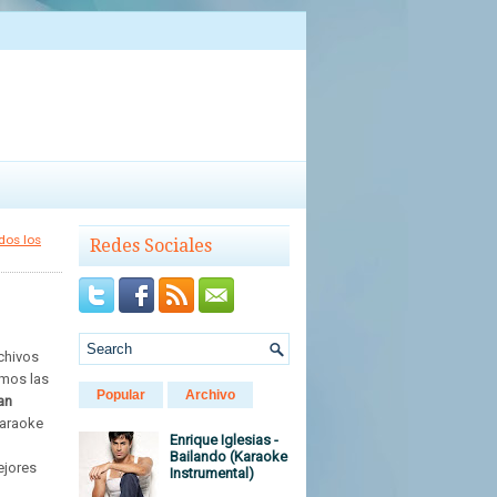
dos los
Redes Sociales
rchivos
emos las
Popular
Archivo
an
karaoke
Enrique Iglesias -
Bailando (Karaoke
ejores
Instrumental)