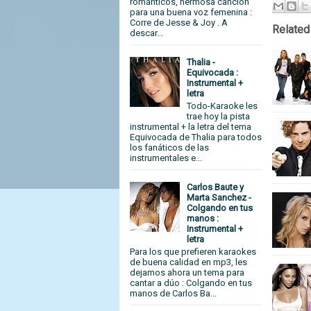
románticos, hermosa canción
para una buena voz femenina :
Corre de Jesse & Joy . A
Related
descar...
Thalia -
Equivocada :
Instrumental +
letra
Todo-Karaoke les
trae hoy la pista
instrumental + la letra del tema
Equivocada de Thalia para todos
los fanáticos de las
instrumentales e...
Carlos Baute y
Marta Sanchez -
Colgando en tus
manos :
Instrumental +
letra
Para los que prefieren karaokes
de buena calidad en mp3, les
dejamos ahora un tema para
cantar a dúo : Colgando en tus
manos de Carlos Ba...