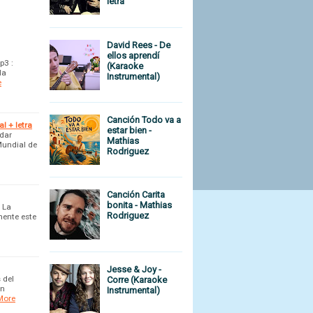
letra
David Rees - De
ellos aprendí
p3 :
(Karaoke
la
Instrumental)
e
Canción Todo va a
l + letra
estar bien -
dar
Mathias
 Mundial de
Rodriguez
Canción Carita
bonita - Mathias
 La
Rodriguez
mente este
Jesse & Joy -
 del
Corre (Karaoke
en
Instrumental)
More