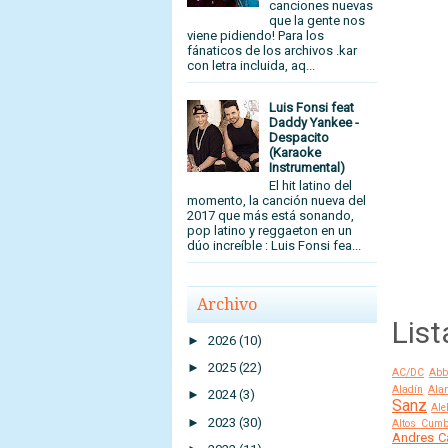
canciones nuevas
que la gente nos
viene pidiendo! Para los
fánaticos de los archivos .kar
con letra incluida, aq...
Luis Fonsi feat
Daddy Yankee -
Despacito
(Karaoke
Instrumental)
El hit latino del
momento, la canción nueva del
2017 que más está sonando,
pop latino y reggaeton en un
dúo increíble : Luis Fonsi fea...
Archivo
List
►
2026
(10)
►
2025
(22)
AC/DC
Abb
Aladín
Alan
►
2024
(3)
Sanz
Ale
►
2023
(30)
Altos Cumb
Andres C