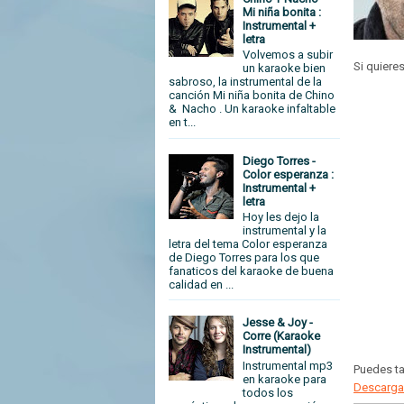
Mi niña bonita :
Instrumental +
letra
Volvemos a subir
Si quiere
un karaoke bien
sabroso, la instrumental de la
canción Mi niña bonita de Chino
& Nacho . Un karaoke infaltable
en t...
Diego Torres -
Color esperanza :
Instrumental +
letra
Hoy les dejo la
instrumental y la
letra del tema Color esperanza
de Diego Torres para los que
fanaticos del karaoke de buena
calidad en ...
Jesse & Joy -
Corre (Karaoke
Instrumental)
Instrumental mp3
Puedes t
en karaoke para
Descargar
todos los