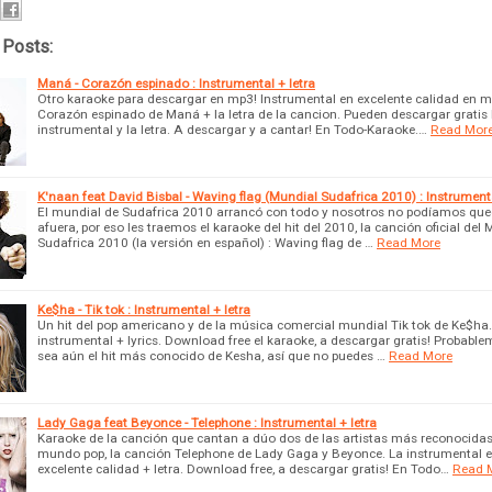
 Posts:
Maná - Corazón espinado : Instrumental + letra
Otro karaoke para descargar en mp3! Instrumental en excelente calidad en m
Corazón espinado de Maná + la letra de la cancion. Pueden descargar gratis 
instrumental y la letra. A descargar y a cantar! En Todo-Karaoke.…
Read Mor
K'naan feat David Bisbal - Waving flag (Mundial Sudafrica 2010) : Instrumenta
El mundial de Sudafrica 2010 arrancó con todo y nosotros no podíamos que
afuera, por eso les traemos el karaoke del hit del 2010, la canción oficial del
Sudafrica 2010 (la versión en español) : Waving flag de …
Read More
Ke$ha - Tik tok : Instrumental + letra
Un hit del pop americano y de la música comercial mundial Tik tok de Ke$ha.
instrumental + lyrics. Download free el karaoke, a descargar gratis! Probable
sea aún el hit más conocido de Kesha, así que no puedes …
Read More
Lady Gaga feat Beyonce - Telephone : Instrumental + letra
Karaoke de la canción que cantan a dúo dos de las artistas más reconocidas
mundo pop, la canción Telephone de Lady Gaga y Beyonce. La instrumental 
excelente calidad + letra. Download free, a descargar gratis! En Todo…
Read 