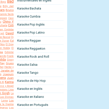
Instrumentales en Ingles
Bad
 Boys
ce
Billy Joel
Karaoke Bachata
ears
Bruno
Camilo Sesto
Karaoke Cumbia
Jepsen
Casi
Chino Y
ez
Karaoke Pop Inglés
Coti
lluela
an Cordoba
Karaoke Pop Latino
David
rell
ee Rascal
Dj
Karaoke Reggae
Ed
n Duran
 Nos
El Dipy
er Hobby
El
Karaoke Reggaeton
opa
Extreme
arcito
Frank
Karaoke Rock and Roll
ilda
Gipsy
Play
Grupo
Karaoke Salsa
ther
Hector y
Jarabe de
Karaoke Tango
n
Joaquin
erra
Juan
Karaoke de Hip Hop
Karina
n K
hriz y Angel
Karaoke en Inglés
mpions Liga
an Gogh
La
Karaoke en Italiano
Las Divinas
Los
a
Lorna
de la Quema
Karaoke en Portugués
cheros
Los