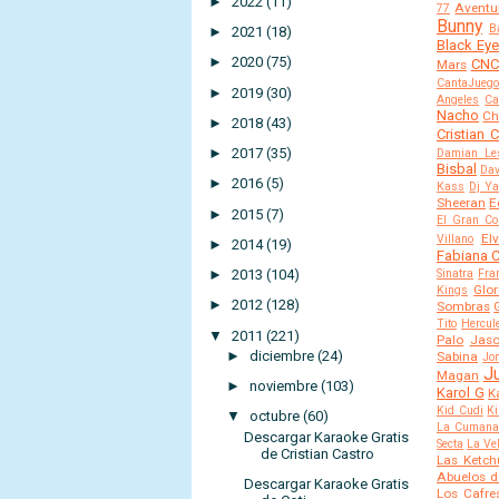
►
2022
(11)
Aventu
77
Bunny
B
►
2021
(18)
Black Ey
►
2020
(75)
CN
Mars
CantaJuego
►
2019
(30)
Angeles
Ca
Nacho
Ch
►
2018
(43)
Cristian 
►
2017
(35)
Damian Le
Bisbal
Dav
►
2016
(5)
Kass
Dj Y
Sheeran
E
►
2015
(7)
El Gran C
El
Villano
►
2014
(19)
Fabiana C
►
2013
(104)
Sinatra
Fra
Glor
Kings
►
2012
(128)
Sombras
Tito
Hercul
▼
2011
(221)
Palo
Jas
►
diciembre
(24)
Sabina
Jo
J
Magan
►
noviembre
(103)
Karol G
K
Kid Cudi
Ki
▼
octubre
(60)
La Cuman
Descargar Karaoke Gratis
Secta
La Ve
de Cristian Castro
Las Ketch
Abuelos d
Descargar Karaoke Gratis
Los Cafre