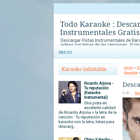
Todo Karaoke : Desca
Instrumentales Gratis
Descargar Pistas Instrumentales de Kara
videos con letras de las canciones . El m
música y el karaoke lo disfrutas en To
INICIO
con concursos de Karaoke que no te pu
tu arte y talento al mundo.
Inicio
»
.K
Karaoke Infaltable
Karaoke
»
Desca
Ricardo Arjona -
Tu reputación
(Karaoke
9:47
No
Instrumental)
Otra pista en
excelente calidad
de Ricardo Arjona + la letra de la
canción : Tu reputación en
karaoke con la letra, listas para
descarg...
Chino Y Nacho -