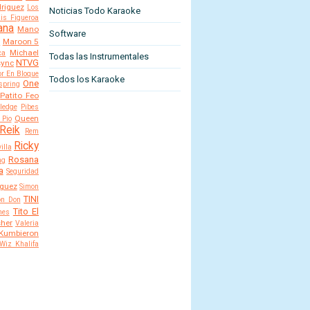
riguez
Los
Noticias Todo Karaoke
is Figueroa
ana
Mano
Software
n
Maroon 5
Michael
ca
Todas las Instrumentales
NTVG
sync
or En Bloque
Todos los Karaoke
One
spring
Patito Feo
ledge
Pibes
Queen
 Pio
Reik
Rem
Ricky
illa
Rosana
ng
a
Seguridad
iguez
Simon
TINI
lon Don
Tito El
nes
her
Valeria
 Kumbieron
Wiz Khalifa