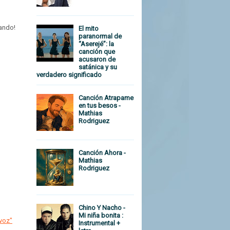
tando!
El mito
paranormal de
“Aserejé”: la
canción que
acusaron de
satánica y su
verdadero significado
Canción Atrapame
en tus besos -
Mathias
Rodriguez
Canción Ahora -
Mathias
Rodriguez
Chino Y Nacho -
Mi niña bonita :
 voz"
Instrumental +