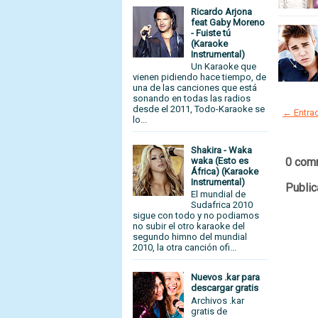
Ricardo Arjona
feat Gaby Moreno
- Fuiste tú
(Karaoke
Instrumental)
Un Karaoke que
vienen pidiendo hace tiempo, de
una de las canciones que está
sonando en todas las radios
desde el 2011, Todo-Karaoke se
← Entrad
lo...
Shakira - Waka
0 com
waka (Esto es
África) (Karaoke
Instrumental)
Public
El mundial de
Sudafrica 2010
sigue con todo y no podiamos
no subir el otro karaoke del
segundo himno del mundial
2010, la otra canción ofi...
Nuevos .kar para
descargar gratis
Archivos .kar
gratis de