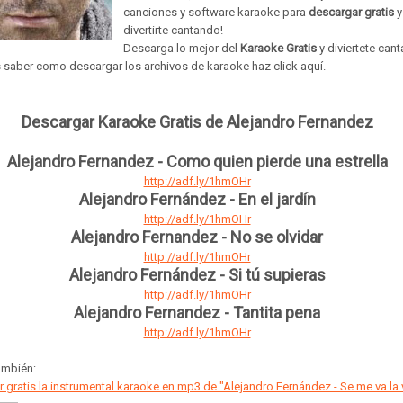
canciones
y
software
karaoke para
descargar gratis
y
divertirte cantando!
Descarga lo mejor del
Karaoke Gratis
y diviertete can
s saber como descargar los archivos de karaoke haz click aquí.
Descargar Karaoke Gratis de Alejandro Fernandez
Alejandro Fernandez - Como quien pierde una estrella
http://adf.ly/1hmOHr
Alejandro Fernández - En el jardín
http://adf.ly/1hmOHr
Alejandro Fernandez - No se olvidar
http://adf.ly/1hmOHr
Alejandro Fernández - Si tú supieras
http://adf.ly/1hmOHr
Alejandro Fernandez - Tantita pena
http://adf.ly/1hmOHr
ambién:
 gratis la instrumental karaoke en mp3 de "Alejandro Fernández - Se me va la