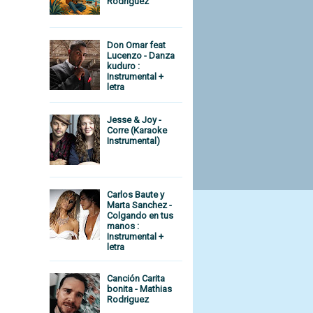
Rodriguez
Don Omar feat
Lucenzo - Danza
kuduro :
Instrumental +
letra
Jesse & Joy -
Corre (Karaoke
Instrumental)
Carlos Baute y
Marta Sanchez -
Colgando en tus
manos :
Instrumental +
letra
Canción Carita
bonita - Mathias
Rodriguez