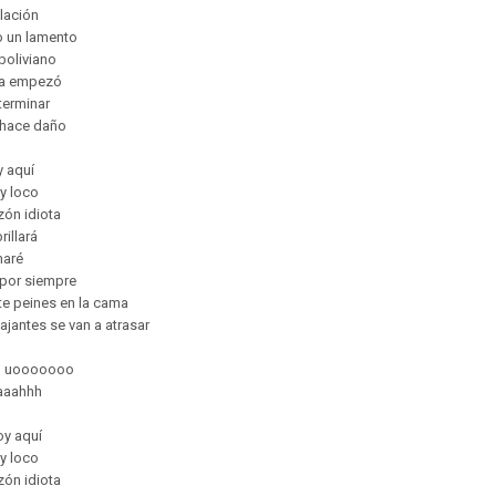
lación
 un lamento
boliviano
ía empezó
 terminar
 hace daño
y aquí
y loco
zón idiota
rillará
maré
 por siempre
te peines en la cama
iajantes se van a atrasar
 uooooooo
aaahhh
oy aquí
y loco
zón idiota