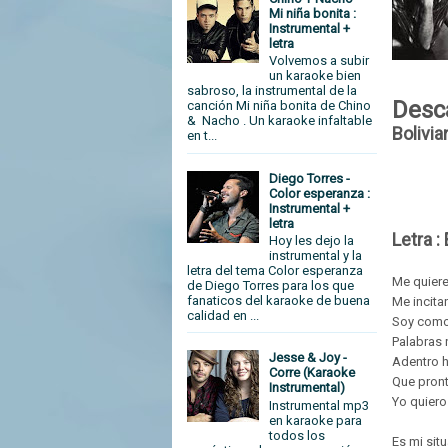
Mi niña bonita :
Instrumental +
letra
Volvemos a subir
un karaoke bien
sabroso, la instrumental de la
Desc
canción Mi niña bonita de Chino
& Nacho . Un karaoke infaltable
Bolivia
en t...
Diego Torres -
Color esperanza :
Instrumental +
letra
Letra :
Hoy les dejo la
instrumental y la
letra del tema Color esperanza
Me quiere
de Diego Torres para los que
fanaticos del karaoke de buena
Me incitan
calidad en ...
Soy como
Palabras
Jesse & Joy -
Adentro h
Corre (Karaoke
Que pront
Instrumental)
Yo quiero
Instrumental mp3
en karaoke para
todos los
Es mi sit