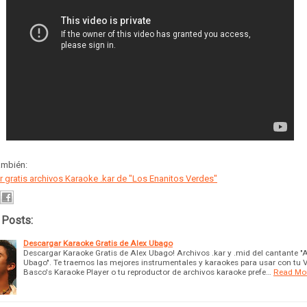
ambién:
 gratis archivos Karaoke .kar de "Los Enanitos Verdes"
 Posts:
Descargar Karaoke Gratis de Alex Ubago
Descargar Karaoke Gratis de Alex Ubago! Archivos .kar y .mid del cantante "
Ubago". Te traemos las mejores instrumentales y karaokes para usar con tu 
Basco's Karaoke Player o tu reproductor de archivos karaoke prefe…
Read Mo