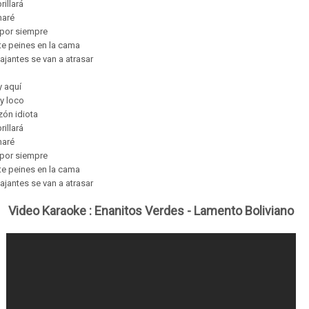
rillará
maré
 por siempre
te peines en la cama
iajantes se van a atrasar
y aquí
y loco
zón idiota
rillará
maré
 por siempre
te peines en la cama
iajantes se van a atrasar
Video Karaoke :
Enanitos Verdes - Lamento Boliviano