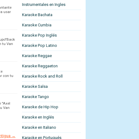
Instrumentales en Ingles
antante
ra usar
Karaoke Bachata
Karaoke Cumbia
Karaoke Pop Inglés
rupo"Back
n tu Van
Karaoke Pop Latino
Karaoke Reggae
Karaoke Reggaeton
te
r con tu
Karaoke Rock and Roll
Karaoke Salsa
Karaoke Tango
e "Axel
Karaoke de Hip Hop
tu Van
Karaoke en Inglés
Karaoke en Italiano
antigua →
Karaoke en Portugués