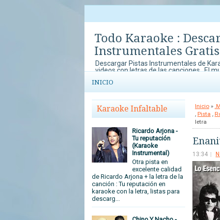
Todo Karaoke : Desca
Instrumentales Gratis
Descargar Pistas Instrumentales de Kara
videos con letras de las canciones . El m
música y el karaoke lo disfrutas en To
INICIO
con concursos de Karaoke que no te pu
tu arte y talento al mundo.
Inicio
»
.
Karaoke Infaltable
,
Pista
,
R
letra
Ricardo Arjona -
Tu reputación
Enani
(Karaoke
Instrumental)
13:34
N
Otra pista en
excelente calidad
de Ricardo Arjona + la letra de la
canción : Tu reputación en
karaoke con la letra, listas para
descarg...
Chino Y Nacho -