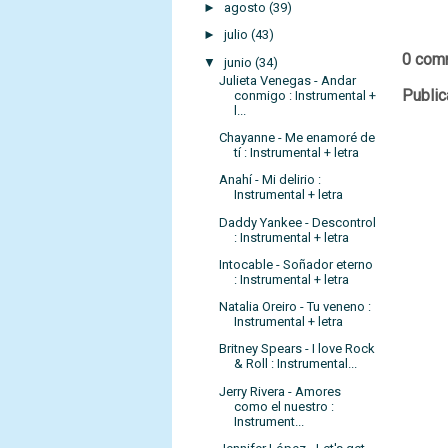
►
agosto
(39)
►
julio
(43)
0 com
▼
junio
(34)
Julieta Venegas - Andar
Public
conmigo : Instrumental +
l...
Chayanne - Me enamoré de
tí : Instrumental + letra
Anahí - Mi delirio :
Instrumental + letra
Daddy Yankee - Descontrol
: Instrumental + letra
Intocable - Soñador eterno
: Instrumental + letra
Natalia Oreiro - Tu veneno :
Instrumental + letra
Britney Spears - I love Rock
& Roll : Instrumental...
Jerry Rivera - Amores
como el nuestro :
Instrument...