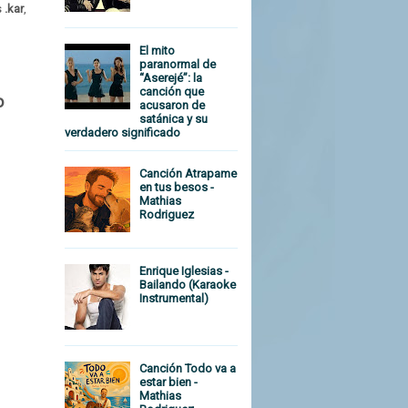
s
.kar
,
El mito
paranormal de
“Aserejé”: la
canción que
o
acusaron de
satánica y su
verdadero significado
Canción Atrapame
en tus besos -
Mathias
Rodriguez
Enrique Iglesias -
Bailando (Karaoke
Instrumental)
Canción Todo va a
estar bien -
Mathias