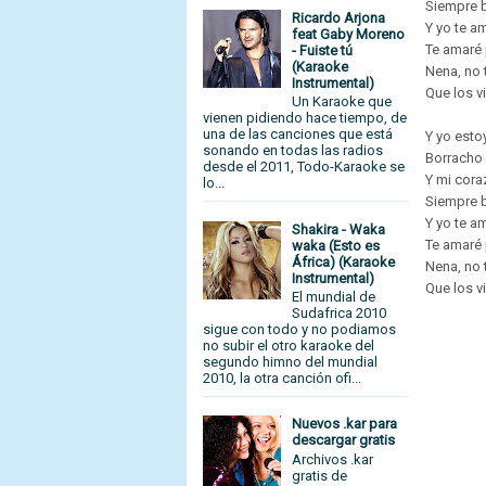
Siempre b
Ricardo Arjona
Y yo te a
feat Gaby Moreno
Te amaré
- Fuiste tú
(Karaoke
Nena, no 
Instrumental)
Que los v
Un Karaoke que
vienen pidiendo hace tiempo, de
una de las canciones que está
Y yo esto
sonando en todas las radios
Borracho 
desde el 2011, Todo-Karaoke se
Y mi cora
lo...
Siempre b
Y yo te a
Shakira - Waka
Te amaré
waka (Esto es
África) (Karaoke
Nena, no 
Instrumental)
Que los v
El mundial de
Sudafrica 2010
sigue con todo y no podiamos
no subir el otro karaoke del
segundo himno del mundial
2010, la otra canción ofi...
Nuevos .kar para
descargar gratis
Archivos .kar
gratis de