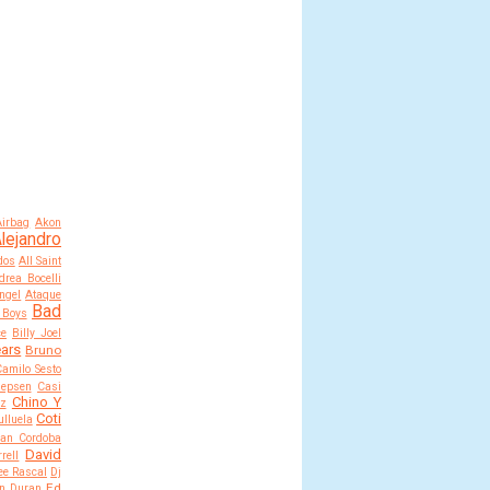
Airbag
Akon
lejandro
dos
All Saint
drea Bocelli
ngel
Ataque
Bad
 Boys
ce
Billy Joel
ears
Bruno
Camilo Sesto
Jepsen
Casi
Chino Y
ez
Coti
lluela
an Cordoba
David
rell
ee Rascal
Dj
Ed
n Duran