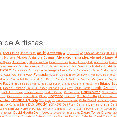
a de Artistas
Adele
Agapornis
Abel Pintos
Aerosmith
a
Ace of Base
Agrupacion Marilyn
Ah Ha
A
Alejandro Fernandez
Alcides
Alejandra Guzman
Alejandro Lerner
is Morisette
Alex Ubago
ks Syntek
Alexandra Stan
Alexandre Pires
Alexia
Alexis y Fido
Alicia Keys
Alkila
Amaia Montero
Amar Azul
Anahi
ieros
Amaral
Americo
Ana Belen
Ana Isabelle
An
alamaro
Andy y Lucas
Angela Leiva
Andy Rivera
Anitta
Antonio Rios
Aqua
Araketu
Arca
Axel Fernando
ra
Bacilos
Avicii
Axe Bahia
Azucar Moreno
Back Street Boys
Backstreet
Becky G
Belinda
Bersuit Vergarabat
ahamen
Banda MS
Barbara Muñoz
Baroni
Beyon
ed Peas
Britney Sp
Blink 182
Bob Marley
Bon Jovi
Boney M
Brayn Adams
Brigada Roja
Camilo
CO
Camila
Cacho Castaña
Cali y El Dandee
Caligaris
Callejeros
Calvin Harris
Carlos Vives
Carlos Baute
Carlinhos Brown
Carlos Gardel
Carlos Mata
Carly Rae 
Chayanne
Celia Cruz
Chenoa
Chichi Peralta
sper
Celine Dion
Chano
Chili Fernand
Christina Aguilera
ocolate
Cindy Lauper
Ciro y Los Persas
Colbie Caillat
Comanche
Coscu
Daddy Yankee
Castro
Damas Gratis
DLG
Cumbia Ninja
Daft Punk
Dalmata
Dami
Daniela Herrero
Daniela Romo
scano
Daniela Mercury
Danna Paola
Danny Ocean
Dar
David Guetta
Demi Lovato
Diego Torres
Disney
id Bolzoni
Descemer Bueno
Dido
Diz
Don Omar
Donato y Estefano
amo
Donna Summer
Dragon y Caballero
Dread Mar-I
Dura