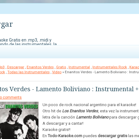
rgar
oke Gratis en .mp3, .midi y
undo de las instrumentales, la
do Karaoke. También contamos
edes perder para demostrar
Mp3
,
Descargar
,
Enanitos Verdes
,
Gratis
,
Instrumental
,
Instrumentales Rock
,
Kara
ock
,
Todas las Instrumentales
,
Video
» Enanitos Verdes - Lamento Boliviano : Instr
tos Verdes - Lamento Boliviano : Instrumental +
o comments
Un poco de rock nacional argentino para el karaoke!
Otro hit de
Los Enanitos Verdes
, esta vez la instrument
letra de la canción
Lamento Boliviano
para descargar g
A descargar y a cantar!
Karaoke gratis!!
En
Todo-Karaoke.com
puedes
descargar gratis
las m