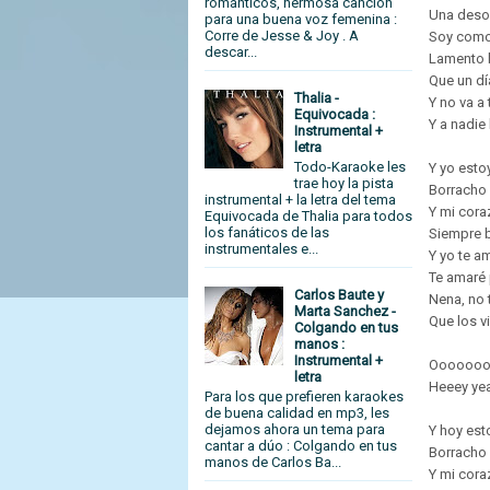
románticos, hermosa canción
Una deso
para una buena voz femenina :
Corre de Jesse & Joy . A
Soy como
descar...
Lamento 
Que un d
Thalia -
Y no va a
Equivocada :
Y a nadie
Instrumental +
letra
Todo-Karaoke les
Y yo esto
trae hoy la pista
Borracho 
instrumental + la letra del tema
Y mi cora
Equivocada de Thalia para todos
los fanáticos de las
Siempre b
instrumentales e...
Y yo te a
Te amaré
Carlos Baute y
Nena, no 
Marta Sanchez -
Que los v
Colgando en tus
manos :
Instrumental +
Ooooooo
letra
Heeey ye
Para los que prefieren karaokes
de buena calidad en mp3, les
dejamos ahora un tema para
Y hoy est
cantar a dúo : Colgando en tus
Borracho 
manos de Carlos Ba...
Y mi cora