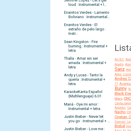
Jennifer López - Let's get
loud : Instrumental + l...
Enanitos Verdes - Lamento
Boliviano : Instrumental...
Enanitos Verdes - El
extraño de pelo largo :
Instr...
Sean Kingston - Fire
List
burning : Instrumental +
letra
Thalía - Amar sin ser
AC/DC
Abb
amada : Instrumental +
Aladín
Alan
letra
Sanz
Ale
Altos Cumb
Andy y Lucas - Tanto la
Andres C
quería : Instrumental +
letra
Aventu
77
Bunny
B
KaraokeKanta Español
Black Ey
(Multilenguaje) 6.01
CN
Mars
CantaJuego
Maná - Oye mi amor :
Angeles
Ca
Instrumental + letra
Nacho
Ch
Justin Bieber - Never let
Cristian 
you go : Instrumental + ...
Damian Le
Bisbal
Dav
Justin Bieber - Love me :
Kass
Dj Y