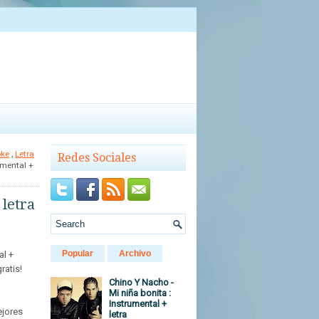
oke
,
Letra
Redes Sociales
umental +
 letra
Popular
Archivo
al +
ratis!
Chino Y Nacho -
Mi niña bonita :
Instrumental +
ejores
letra