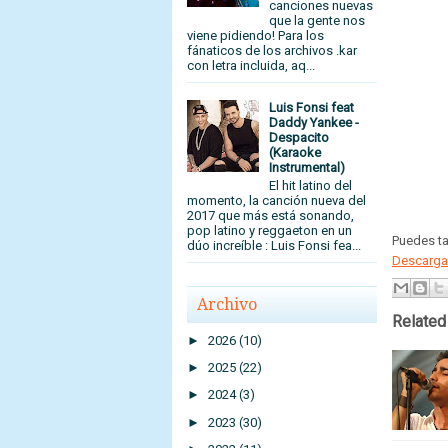
canciones nuevas
que la gente nos
viene pidiendo! Para los
fánaticos de los archivos .kar
con letra incluida, aq...
Luis Fonsi feat
Daddy Yankee -
Despacito
(Karaoke
Instrumental)
El hit latino del
momento, la canción nueva del
2017 que más está sonando,
pop latino y reggaeton en un
Puedes t
dúo increíble : Luis Fonsi fea...
Descargar
Archivo
Related
►
2026
(10)
►
2025
(22)
►
2024
(3)
►
2023
(30)