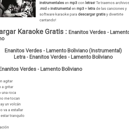
instrumentales
en
mp3
con
letras
! Te traemos archivo
.mid
e
instrumental
en
mp3
+
letra
de las
canciones
y
software
karaoke para
descargar gratis
y divertirte
cantando!
argar Karaoke Gratis :
Enanitos Verdes - Lament
no
Enanitos Verdes - Lamento Boliviano (Instrumental)
Letra - Enanitos Verdes - Lamento Boliviano
 Enanitos Verdes - Lamento Boliviano
n agitar
 a gritar
 una roca
 no me tocan
ay un volcán
o va a estallar
 estar tranquilo
uación