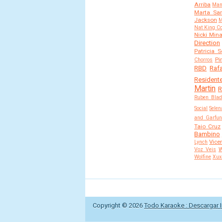
Arriba
Man
Marta Sa
Jackson
M
Nat King Co
Nicki Mina
Direction
Patricia 
Pi
Chorros
RBD
Raf
Residente
Martin
R
Ruben Blad
Social
Selen
and Garfun
Taio Cruz
Bambino
Vice
Lynch
W
Voz Veis
Wolfine
Xux
Copyright ©
2026
Todo Karaoke : Descargar I