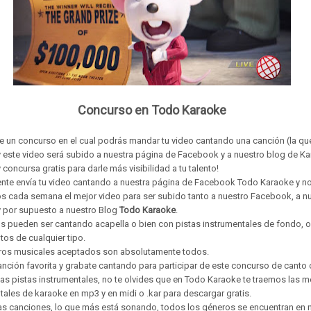
Concurso en Todo Karaoke
de un concurso en el cual podrás mandar tu video cantando una canción (la qu
y este video será subido a nuestra página de Facebook y a nuestro blog de Ka
 concursa gratis para darle más visibilidad a tu talento!
te envía tu video cantando a nuestra página de Facebook Todo Karaoke y n
s cada semana el mejor video para ser subido tanto a nuestro Facebook, a n
 por supuesto a nuestro Blog
Todo Karaoke
.
s pueden ser cantando acapella o bien con pistas instrumentales de fondo, 
tos de cualquier tipo.
ros musicales aceptados son absolutamente todos.
canción favorita y grabate cantando para participar de este concurso de canto 
tas pistas instrumentales, no te olvides que en Todo Karaoke te traemos las m
tales de karaoke en mp3 y en midi o .kar para descargar gratis.
as canciones, lo que más está sonando, todos los géneros se encuentran en 