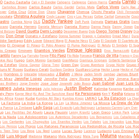
Camilo
CO
Camila
Cacho Castaña
Cali y El Dandee
Caligaris
Callejeros
Calvin Harris
Carlos Vives
Carlos Baute
Carlinhos Brown
Carlos Gardel
Carlos Mata
Carly Rae 
Chayanne
Celia Cruz
Chenoa
Chichi Peralta
sper
Celine Dion
Chano
Chili Fernand
Christina Aguilera
ocolate
Cindy Lauper
Ciro y Los Persas
Colbie Caillat
Comanche
Coscu
Daddy Yankee
Castro
Damas Gratis
DLG
Cumbia Ninja
Daft Punk
Dalmata
Dami
Daniela Herrero
Daniela Romo
scano
Daniela Mercury
Danna Paola
Danny Ocean
Dar
David Guetta
Demi Lovato
Diego Torres
Disney
id Bolzoni
Descemer Bueno
Dido
Diz
Don Omar
Donato y Estefano
amo
Donna Summer
Dragon y Caballero
Dread Mar-I
Dura
ddie Santiago
Eddy Lover
Edward Maya
El Apache Ness
El Cata
El Cocolate
El Cuarteto de
El Original
ombo
El Polaco
El Potro Alvarez
El Puma Rodriguez
El Retutu
El Simbolo
El Sup
Enrique Iglesias
Enanitos Verdes
vis Crespo
Eminem
Est
Eros Ramazzotti
antilo
Fito Paez
Franco de Vita
Fanny Lu
Farruko
Fergie
Flo Rida
Fonseca
Franco y Osc
G
Fuego
nkie Ruiz
Gaby Moreno
Garibaldi
GianMarco
Gianluca Grignani
Gilberto Santarosa
ia Estefan
Green Day
Grupo 
Gloria Gaynor
Gloria Trevi
Grupo Aventura
Grupo Niche
Guns N' Roses
Gustavo Cerati
Gusttavo Lima
Gustavo Cordera
Hector Lavoe
Hector el Fa
J Balvin
Hombres G
James Blunt
es
Intocable
Intoxicados
J Mena
Jaden Smith
Jambao
Jennifer Lopez
Jesse y Joy
on Mraz
Jennifer Peña
Jerry Rivera
Jimena Baro
Juan Gabriel
Juan Luis Gu
Jose Jose
nas Brothers
Jorge Drexler
Jovanotti
João Bosco
uanes
Justin Bieber
Julieta Venegas
Kalimba
Karibe co
Julio Iglesias
Kapanga
Ke Personajes
Kesha
aty Perry
Kayne West
Kc And The Sunshine Band
Ken-Y
Ketama
K
La 5ta Estacion
Kudai
LMFAO
ng Africa
Knaan
Kumbia All Starz
Kumbia Kings
La Cha
La Oreja de V
La Factoria
La India
La Konga
La Mosca
a
La Ley
La Mona Jimenez
Lady Gaga
la Puerca
La Zimbawe
Lali Esposito
Lalo Rodriguez
Larbanois-Carrero
Lary Over
up
Laura Pausini
Leon Gieco
Las Pastillas Del Abuelo
Lenny Kravitz
Linkin Park
Lorc
e la Nada
Los Adolescentes
Los Autenticos Decadentes
Los Benjamins
Los Caballeros 
s
Los No
Los Cantantes
Los Chunguitos
Los Enanitos Verdes
Los Fatales
Los Iracundos
Los Piojos
Los Ratones Paranoicos
Los Redonditos de Ricota
Los Rod
Los Pericos
Lucas Sugo
Ludacris
Luis Enrique
s Teen Tops
Lou Bega
Lou Reed
Luana
Lucenzo
Lu
nsi
Maluma
M
Luis Miguel
Makano
Mambru
Madonna
Mala Rodriguez
Mala Tuya