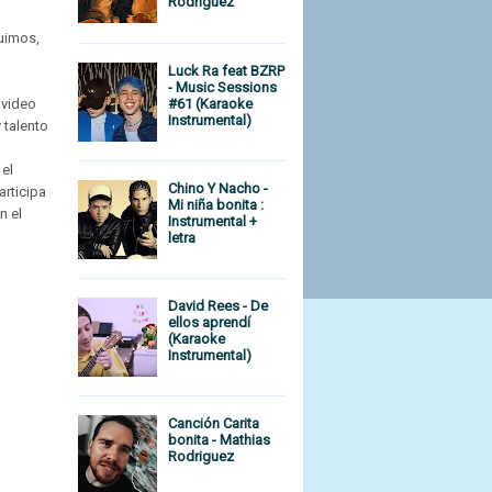
Rodriguez
guimos,
Luck Ra feat BZRP
- Music Sessions
#61 (Karaoke
 video
Instrumental)
 talento
el
Chino Y Nacho -
articipa
Mi niña bonita :
n el
Instrumental +
letra
David Rees - De
ellos aprendí
(Karaoke
Instrumental)
Canción Carita
bonita - Mathias
Rodriguez