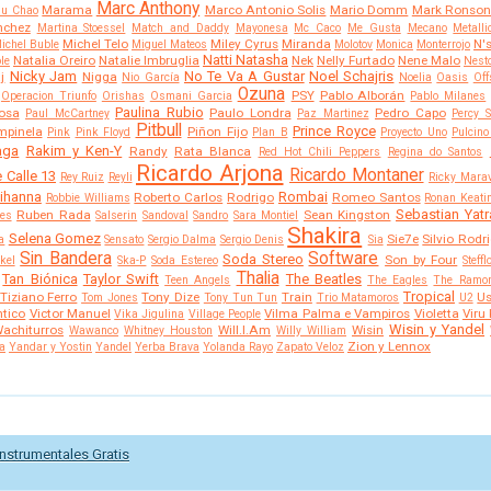
Marc Anthony
Marama
Marco Antonio Solis
Mario Domm
Mark Ronso
u Chao
nchez
Martina Stoessel
Match and Daddy
Mayonesa
Mc Caco
Me Gusta
Mecano
Metalli
Michel Telo
Miley Cyrus
Miranda
N'
ichel Buble
Miguel Mateos
Molotov
Monica
Monterrojo
Natti Natasha
Natalia Oreiro
Natalie Imbruglia
Nek
Nelly Furtado
Nene Malo
le
Nest
Nicky Jam
No Te Va A Gustar
Noel Schajris
j
Nigga
Nio García
Noelia
Oasis
Off
Ozuna
PSY
Pablo Alborán
Operacion Triunfo
Orishas
Osmani Garcia
Pablo Milanes
Paulina Rubio
Sosa
Paulo Londra
Pedro Capo
Paul McCartney
Paz Martinez
Percy S
Pitbull
Prince Royce
mpinela
Piñon Fijo
Pink
Pink Floyd
Plan B
Proyecto Uno
Pulcino
aga
Rakim y Ken-Y
Randy
Rata Blanca
Red Hot Chili Peppers
Regina do Santos
Ricardo Arjona
Ricardo Montaner
 Calle 13
Rey Ruiz
Reyli
Ricky Marav
ihanna
Rombai
Roberto Carlos
Rodrigo
Romeo Santos
Robbie Williams
Ronan Keati
Sebastian Yatr
Ruben Rada
Sean Kingston
es
Salserin
Sandoval
Sandro
Sara Montiel
Shakira
Selena Gomez
Sie7e
Silvio Rodr
a
Sensato
Sergio Dalma
Sergio Denis
Sia
Sin Bandera
Software
Soda Stereo
Son by Four
kel
Ska-P
Soda Estereo
Steff
Thalia
Tan Biónica
Taylor Swift
The Beatles
Teen Angels
The Eagles
The Ramo
Tropical
Tiziano Ferro
Tony Dize
Train
Us
Tom Jones
Tony Tun Tun
Trio Matamoros
U2
ntico
Victor Manuel
Vilma Palma e Vampiros
Violetta
Viru
Vika Jigulina
Village People
Wisin y Yandel
achiturros
Will.I.Am
Wisin
Wawanco
Whitney Houston
Willy William
Zion y Lennox
a
Yandar y Yostin
Yandel
Yerba Brava
Yolanda Rayo
Zapato Veloz
nstrumentales Gratis