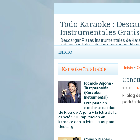
Todo Karaoke : Desca
Instrumentales Gratis
Descargar Pistas Instrumentales de Kara
videos con letras de las canciones . El m
música y el karaoke lo disfrutas en To
INICIO
con concursos de Karaoke que no te pu
tu arte y talento al mundo.
Inicio
»
C
Karaoke Infaltable
Concu
Ricardo Arjona -
Tu reputación
19:31
N
(Karaoke
El
blog de
Instrumental)
podrás de
Otra pista en
excelente calidad
de Ricardo Arjona + la letra de la
canción : Tu reputación en
karaoke con la letra, listas para
descarg...
Chino Y Nacho -