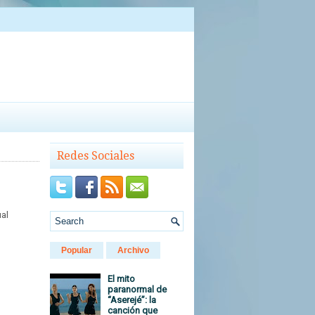
Redes Sociales
ual
Popular
Archivo
El mito
paranormal de
“Aserejé”: la
canción que