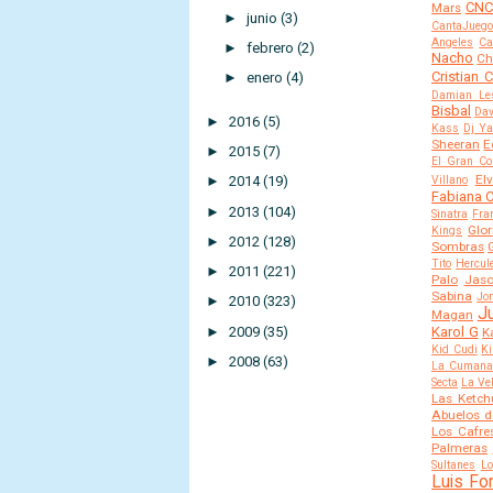
CN
Mars
►
junio
(3)
CantaJuego
Angeles
Ca
►
febrero
(2)
Nacho
Ch
Cristian 
►
enero
(4)
Damian Le
Bisbal
Dav
►
2016
(5)
Kass
Dj Y
Sheeran
E
►
2015
(7)
El Gran C
El
►
2014
(19)
Villano
Fabiana C
►
2013
(104)
Sinatra
Fra
Glor
Kings
►
2012
(128)
Sombras
Tito
Hercul
►
2011
(221)
Palo
Jas
Sabina
Jo
►
2010
(323)
J
Magan
►
2009
(35)
Karol G
K
Kid Cudi
Ki
►
2008
(63)
La Cuman
Secta
La Ve
Las Ketch
Abuelos d
Los Cafre
Palmeras
Sultanes
Lo
Luis Fo