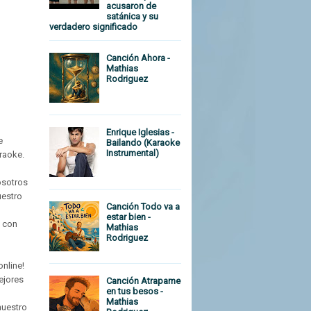
acusaron de
satánica y su
verdadero significado
Canción Ahora -
Mathias
Rodriguez
Enrique Iglesias -
e
Bailando (Karaoke
Instrumental)
raoke.
osotros
uestro
Canción Todo va a
estar bien -
o con
Mathias
Rodriguez
online!
ejores
Canción Atrapame
en tus besos -
Mathias
nuestro