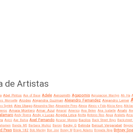
a de Artistas
Adele
Agapornis
Abel Pintos
Aerosmith
a
Ace of Base
Agrupacion Marilyn
Ah Ha
A
Alejandro Fernandez
Alcides
Alejandra Guzman
Alejandro Lerner
is Morisette
Alex Ubago
ks Syntek
Alexandra Stan
Alexandre Pires
Alexia
Alexis y Fido
Alicia Keys
Alkila
Amaia Montero
Amar Azul
Anahi
ieros
Amaral
Americo
Ana Belen
Ana Isabelle
An
alamaro
Andy y Lucas
Angela Leiva
Andy Rivera
Anitta
Antonio Rios
Aqua
Araketu
Arca
Axel Fernando
ra
Bacilos
Avicii
Axe Bahia
Azucar Moreno
Back Street Boys
Backstreet
Becky G
Belinda
Bersuit Vergarabat
ahamen
Banda MS
Barbara Muñoz
Baroni
Beyon
ed Peas
Britney Sp
Blink 182
Bob Marley
Bon Jovi
Boney M
Brayn Adams
Brigada Roja