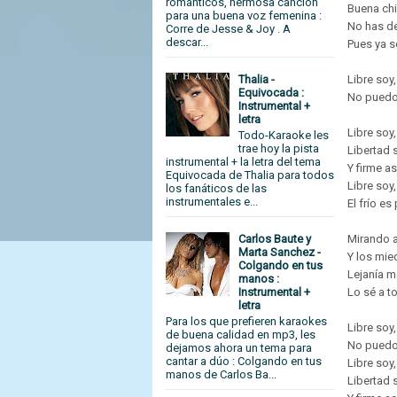
románticos, hermosa canción
Buena chi
para una buena voz femenina :
No has de
Corre de Jesse & Joy . A
descar...
Pues ya s
Libre soy,
Thalia -
Equivocada :
No puedo
Instrumental +
letra
Libre soy,
Todo-Karaoke les
trae hoy la pista
Libertad s
instrumental + la letra del tema
Y firme a
Equivocada de Thalia para todos
Libre soy,
los fanáticos de las
instrumentales e...
El frío es
Carlos Baute y
Mirando a
Marta Sanchez -
Y los mie
Colgando en tus
Lejanía m
manos :
Instrumental +
Lo sé a t
letra
Para los que prefieren karaokes
Libre soy,
de buena calidad en mp3, les
No puedo
dejamos ahora un tema para
cantar a dúo : Colgando en tus
Libre soy,
manos de Carlos Ba...
Libertad s