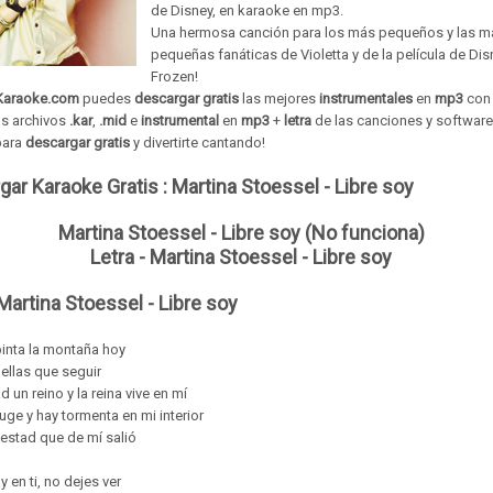
de Disney, en karaoke en mp3.
Una hermosa canción para los más pequeños y las m
pequeñas fanáticas de Violetta y de la película de Dis
Frozen!
Karaoke.com
puedes
descargar gratis
las mejores
instrumentales
en
mp3
co
os archivos
.kar
,
.mid
e
instrumental
en
mp3
+
letra
de las
canciones
y
software
para
descargar gratis
y divertirte cantando!
gar Karaoke Gratis :
Martina Stoessel - Libre soy
Martina Stoessel - Libre soy (No funciona)
Letra - Martina Stoessel - Libre soy
Martina Stoessel - Libre soy
pinta la montaña hoy
ellas que seguir
 un reino y la reina vive en mí
ruge y hay tormenta en mi interior
stad que de mí salió
 en ti, no dejes ver