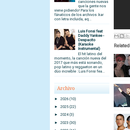
canciones nuevas
que la gente nos
viene pidiendo! Para los
fánaticos de los archivos .kar
con letra incluida, aq...
Luis Fonsi feat
Daddy Yankee -
Despacito
(Karaoke
Related
Instrumental)
El hit latino del
momento, la canción nueva del
2017 que más está sonando,
pop latino y reggaeton en un
dúo increíble : Luis Fonsi fea...
Archivo
►
2026
(10)
►
2025
(22)
►
2024
(3)
►
2023
(30)