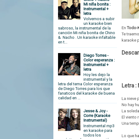
Mi niña bonita :
Instrumental +
letra
Volvemos a subir
un karaoke bien
En
Todo-
sabroso, la instrumental de la
canción Mi niña bonita de Chino
Te traem
& Nacho . Un karaoke infaltable
karaoke 
en t...
Descar
Diego Torres -
Color esperanza :
Instrumental +
letra
Hoy les dejo la
instrumental y la
letra del tema Color esperanza
Letra :
de Diego Torres para los que
fanaticos del karaoke de buena
calidad en ...
La nieve 
No hay hu
La soledad
Jesse & Joy -
Corre (Karaoke
El viento 
Instrumental)
Una tempe
Instrumental mp3
en karaoke para
todos los
Lo que hay