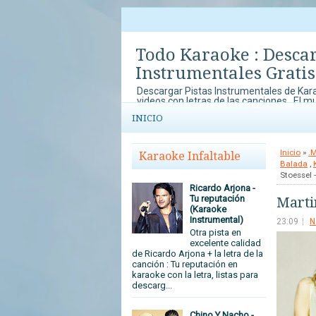
Todo Karaoke : Desca
Instrumentales Gratis
Descargar Pistas Instrumentales de Kara
videos con letras de las canciones . El m
música y el karaoke lo disfrutas en To
INICIO
con concursos de Karaoke que no te pu
tu arte y talento al mundo.
Inicio
»
.
Karaoke Infaltable
Balada
,
Stoessel -
Ricardo Arjona -
Tu reputación
Martin
(Karaoke
Instrumental)
23:09
N
Otra pista en
excelente calidad
de Ricardo Arjona + la letra de la
canción : Tu reputación en
karaoke con la letra, listas para
descarg...
Chino Y Nacho -