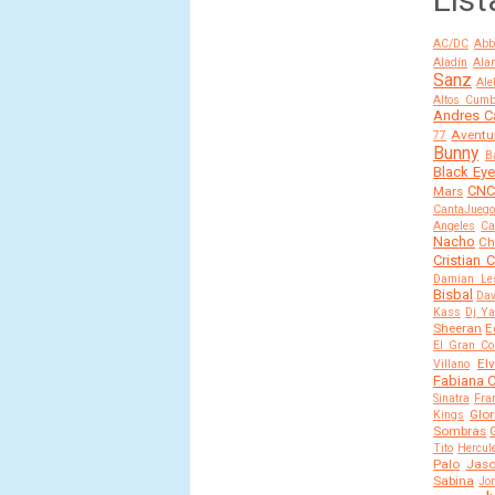
AC/DC
Abb
Aladín
Alan
Sanz
Ale
Altos Cumb
Andres C
Aventu
77
Bunny
B
Black Ey
CN
Mars
CantaJuego
Angeles
Ca
Nacho
Ch
Cristian 
Damian Le
Bisbal
Dav
Kass
Dj Y
Sheeran
E
El Gran C
El
Villano
Fabiana C
Sinatra
Fra
Glor
Kings
Sombras
Tito
Hercul
Palo
Jas
Sabina
Jo