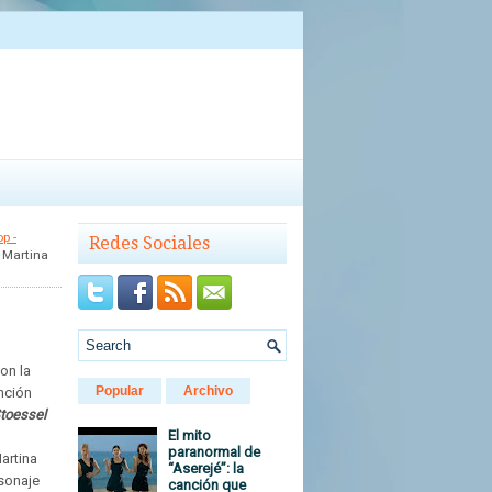
p -
Redes Sociales
 Martina
on la
Popular
Archivo
nción
toessel
El mito
paranormal de
artina
“Aserejé”: la
sonaje
canción que