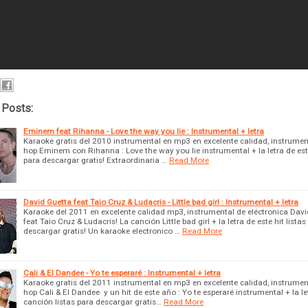
 Posts:
Eminem feat Rihanna - Love the way you lie : Instrumental + letra
Karaoke gratis del 2010 instrumental en mp3 en excelente calidad, instrumen
hop Eminem con Rihanna : Love the way you lie instrumental + la letra de este
para descargar gratis! Extraordinaria …
Read More
David Guetta feat Taio Cruz & Ludacris - Little bad girl : Instrumental + letra
Karaoke del 2011 en excelente calidad mp3, instrumental de eléctronica Davi
feat Taio Cruz & Ludacris! La canción Little bad girl + la letra de este hit listas
descargar gratis! Un karaoke electronico …
Read More
Cali & El Dandee - Yo te esperaré : Instrumental + letra
Karaoke gratis del 2011 instrumental en mp3 en excelente calidad, instrumen
hop Cali & El Dandee y un hit de este año : Yo te esperaré instrumental + la le
canción listas para descargar gratis…
Read More