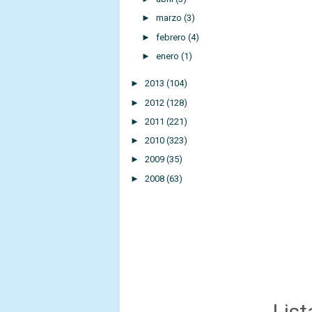
►
marzo
(3)
►
febrero
(4)
►
enero
(1)
►
2013
(104)
►
2012
(128)
►
2011
(221)
►
2010
(323)
►
2009
(35)
►
2008
(63)
List