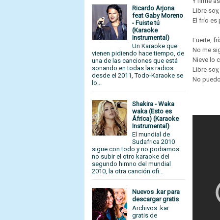
Y firme a
Ricardo Arjona
Libre soy,
feat Gaby Moreno
El frío es
- Fuiste tú
(Karaoke
Instrumental)
Fuerte, fr
Un Karaoke que
No me sig
vienen pidiendo hace tiempo, de
Nieve lo 
una de las canciones que está
sonando en todas las radios
Libre soy,
desde el 2011, Todo-Karaoke se
No puedo
lo...
Shakira - Waka
waka (Esto es
África) (Karaoke
Instrumental)
El mundial de
Sudafrica 2010
sigue con todo y no podiamos
no subir el otro karaoke del
segundo himno del mundial
2010, la otra canción ofi...
Nuevos .kar para
descargar gratis
Archivos .kar
gratis de