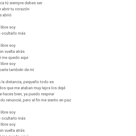
ca tú siempre debes ser
 abrir tu corazón
e abrió
 libre soy
 ocultarlo más
 libre soy
in vuelta atrás
sí me quedo aquí
 libre soy
 parte también de mí
 la distancia, pequeño todo es
dos que me ataban muy lejos los dejé
e haces bien, ya puedo respirar
odo renuncié, pero al fin me siento en paz
 libre soy
 ocultarlo más
 libre soy
in vuelta atrás