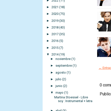
►
2022
(11)
►
2021
(18)
►
2020
(75)
►
2019
(30)
►
2018
(43)
►
2017
(35)
►
2016
(5)
►
2015
(7)
▼
2014
(19)
►
noviembre
(1)
►
septiembre
(1)
← Entrad
►
agosto
(1)
►
julio
(2)
0 com
►
junio
(2)
▼
mayo
(1)
Public
Martina Stoessel - Libre
soy : Instrumental + letra
►
abril
(3)