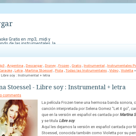
rgar
oke Gratis en .mp3, .midi y
undo de las instrumentales, la
do Karaoke. También contamos
edes perder para demostrar
Mp3
,
Argentina
,
Descargar
,
Disney
,
Frozen
,
Gratis
,
Instrumental
,
Instrumentales Po
Karaoke
,
Letra
,
Martina Stoessel
,
Pista
,
Todas las Instrumentales
,
Video
,
Violetta
»
 Libre soy : Instrumental + letra
a Stoessel - Libre soy : Instrumental + letra
o comments
La película Frozen tiene una hermosa banda sonora, c
canción interpretada por Selena Gomez "Let it go", ca
que en la versión en español es cantada por
Martina S
y se titula
Libre soy
.
Aquí les dejamos la versión en español cantada por M
Stoessel, conocida también como Violetta por su per