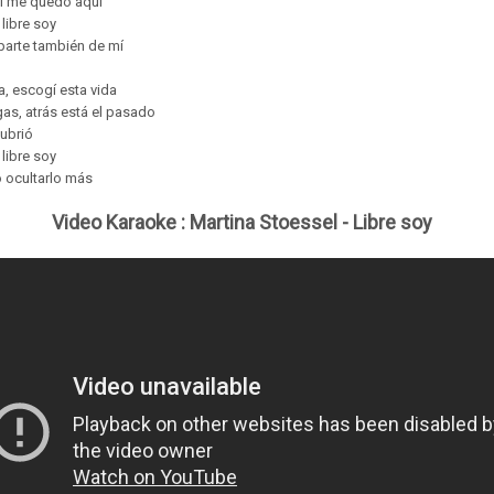
sí me quedo aquí
 libre soy
 parte también de mí
ía, escogí esta vida
as, atrás está el pasado
cubrió
 libre soy
 ocultarlo más
Video Karaoke :
Martina Stoessel - Libre soy