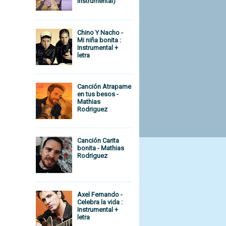
Instrumental)
Chino Y Nacho -
Mi niña bonita :
Instrumental +
letra
Canción Atrapame
en tus besos -
Mathias
Rodriguez
Canción Carita
bonita - Mathias
Rodriguez
Axel Fernando -
Celebra la vida :
Instrumental +
letra