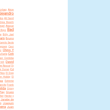
Airbag
Akon
lejandro
dos
All Saint
drea Bocelli
ngel
Ataque
Bad
 Boys
ce
Billy Joel
ears
Bruno
Camilo Sesto
Jepsen
Casi
Chino Y
ez
Coti
lluela
an Cordoba
David
rell
ee Rascal
Dj
Ed
n Duran
 Nos
El Dipy
er Hobby
El
opa
Extreme
arcito
Frank
ilda
Gipsy
Play
Grupo
ther
Hector y
Jarabe de
n
Joaquin
erra
Juan