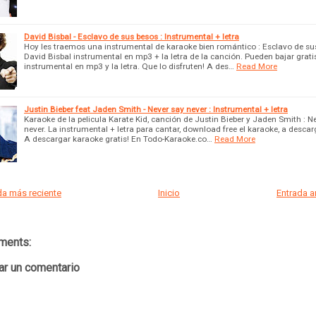
David Bisbal - Esclavo de sus besos : Instrumental + letra
Hoy les traemos una instrumental de karaoke bien romántico : Esclavo de su
David Bisbal instrumental en mp3 + la letra de la canción. Pueden bajar grati
instrumental en mp3 y la letra. Que lo disfruten! A des…
Read More
Justin Bieber feat Jaden Smith - Never say never : Instrumental + letra
Karaoke de la pelicula Karate Kid, canción de Justin Bieber y Jaden Smith : N
never. La instrumental + letra para cantar, download free el karaoke, a descarg
A descargar karaoke gratis! En Todo-Karaoke.co…
Read More
a más reciente
Inicio
Entrada 
ments:
ar un comentario