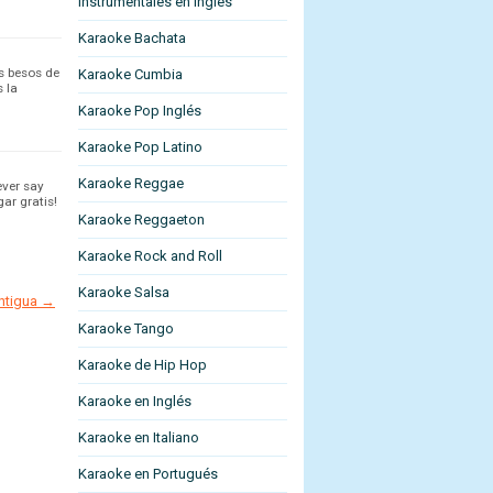
Instrumentales en Ingles
Karaoke Bachata
s besos de
Karaoke Cumbia
s la
Karaoke Pop Inglés
Karaoke Pop Latino
Karaoke Reggae
ever say
ar gratis!
Karaoke Reggaeton
Karaoke Rock and Roll
Karaoke Salsa
antigua →
Karaoke Tango
Karaoke de Hip Hop
Karaoke en Inglés
Karaoke en Italiano
Karaoke en Portugués