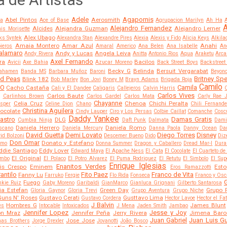
Adele
Agapornis
Abel Pintos
Aerosmith
a
Ace of Base
Agrupacion Marilyn
Ah Ha
A
Alejandro Fernandez
Alcides
Alejandra Guzman
Alejandro Lerner
is Morisette
Alex Ubago
ks Syntek
Alexandra Stan
Alexandre Pires
Alexia
Alexis y Fido
Alicia Keys
Alkila
Amaia Montero
Amar Azul
Anahi
ieros
Amaral
Americo
Ana Belen
Ana Isabelle
An
alamaro
Andy y Lucas
Angela Leiva
Andy Rivera
Anitta
Antonio Rios
Aqua
Araketu
Arca
Axel Fernando
ra
Bacilos
Avicii
Axe Bahia
Azucar Moreno
Back Street Boys
Backstreet
Becky G
Belinda
Bersuit Vergarabat
ahamen
Banda MS
Barbara Muñoz
Baroni
Beyon
ed Peas
Britney Sp
Blink 182
Bob Marley
Bon Jovi
Boney M
Brayn Adams
Brigada Roja
Camilo
CO
Camila
Cacho Castaña
Cali y El Dandee
Caligaris
Callejeros
Calvin Harris
Carlos Vives
Carlos Baute
Carlinhos Brown
Carlos Gardel
Carlos Mata
Carly Rae 
Chayanne
Celia Cruz
Chenoa
Chichi Peralta
sper
Celine Dion
Chano
Chili Fernand
Christina Aguilera
ocolate
Cindy Lauper
Ciro y Los Persas
Colbie Caillat
Comanche
Coscu
Daddy Yankee
Castro
Damas Gratis
DLG
Cumbia Ninja
Daft Punk
Dalmata
Dami
Daniela Herrero
Daniela Romo
scano
Daniela Mercury
Danna Paola
Danny Ocean
Dar
David Guetta
Demi Lovato
Diego Torres
Disney
id Bolzoni
Descemer Bueno
Dido
Diz
Don Omar
Donato y Estefano
amo
Donna Summer
Dragon y Caballero
Dread Mar-I
Dura
ddie Santiago
Eddy Lover
Edward Maya
El Apache Ness
El Cata
El Cocolate
El Cuarteto de
El Original
ombo
El Polaco
El Potro Alvarez
El Puma Rodriguez
El Retutu
El Simbolo
El Sup
Enrique Iglesias
Enanitos Verdes
vis Crespo
Eminem
Est
Eros Ramazzotti
antilo
Fito Paez
Franco de Vita
Fanny Lu
Farruko
Fergie
Flo Rida
Fonseca
Franco y Osc
G
Fuego
nkie Ruiz
Gaby Moreno
Garibaldi
GianMarco
Gianluca Grignani
Gilberto Santarosa
ia Estefan
Green Day
Grupo 
Gloria Gaynor
Gloria Trevi
Grupo Aventura
Grupo Niche
Guns N' Roses
Gustavo Cerati
Gusttavo Lima
Gustavo Cordera
Hector Lavoe
Hector el Fa
J Balvin
Hombres G
James Blunt
es
Intocable
Intoxicados
J Mena
Jaden Smith
Jambao
Jennifer Lopez
Jesse y Joy
on Mraz
Jennifer Peña
Jerry Rivera
Jimena Baro
Juan Gabriel
Juan Luis Gu
Jose Jose
nas Brothers
Jorge Drexler
Jovanotti
João Bosco