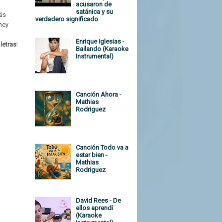
acusaron de
satánica y su
ás
verdadero significado
ney
Enrique Iglesias -
n
letras
!
Bailando (Karaoke
Instrumental)
Canción Ahora -
Mathias
Rodriguez
Canción Todo va a
estar bien -
Mathias
Rodriguez
David Rees - De
ellos aprendí
(Karaoke