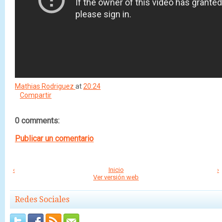
Mathias Rodriguez
at
20:24
Compartir
0 comments:
Publicar un comentario
‹
Inicio
›
Ver versión web
Redes Sociales