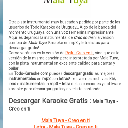
Otra pista instrumental muy buscada y pedida por parte de los
usuarios de Todo Karaoke de Uruguay... Algo de la banda del
momento uruguaya, con una voz femenina impresionante!
Aquí les dejamos la instrumental de
Creo en ti
en la versión
cumbia de
Mala Tuya
! Karaoke en mp3 y letra listas para
descargar gratis!
Como verán no es la versión de
Reik - Creo en ti
, sino que es la
versión de la misma canción pero interpretada por Mala Tuya,
con la pista instrumental en excelente calidad para cantar y
bailar!
En
Todo-Karaoke.com
puedes
descargar gratis
las mejores
instrumentales
en
mp3
con
letras
! Te traemos archivos
.kar
,
.mid
e
instrumental
en
mp3
+
letra
de las
canciones
y
software
karaoke para
descargar gratis
y divertirte cantando!
Descargar Karaoke Gratis :
Mala Tuya -
Creo en ti
Mala Tuya - Creo en ti
Letra - Mala Tuya - Creo en ti