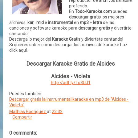
reproductor de archivos karaoke
preferido.
En
Todo-Karaoke.com
puedes
descargar gratis
los mejores
archivos
.kar
,
.mid
e
instrumental
en
mp3
+
letra
de las
canciones
y
software
karaoke para
descargar gratis
y divertirte
cantando!
Descarga lo mejor del
Karaoke Gratis
y diviertete cantando!
Si quieres saber como descargar los archivos de karaoke haz
click aquí.
Descargar Karaoke Gratis de Alcides
Alcides - Violeta
http://adf.ly/1o3UJ1
Puedes también:
Descargar gratis la instrumental karaoke en mp3 de "Alcides -
Violeta"
Mathias Rodriguez
at
22:32
Compartir
0 comments: