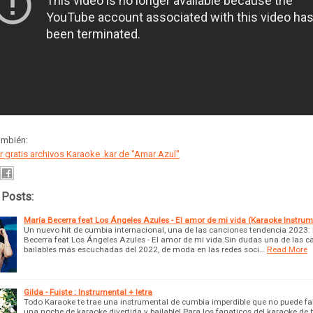
ambién:
 gratis archivos Karaoke .kar de "Amar Azul"
 Posts:
María Becerra feat Los Ángeles Azules - El amor de mi vida (Karaoke Instrum
Un nuevo hit de cumbia internacional, una de las canciones tendencia 2023:
Becerra feat Los Ángeles Azules - El amor de mi vida.Sin dudas una de las c
bailables más escuchadas del 2022, de moda en las redes soci…
Read More
Gilda - Fuiste : Instrumental + letra
Todo Karaoke te trae una instrumental de cumbia imperdible que no puede fal
una noche de karaoke divertida y bailable! Para los fanaticos del karaoke de