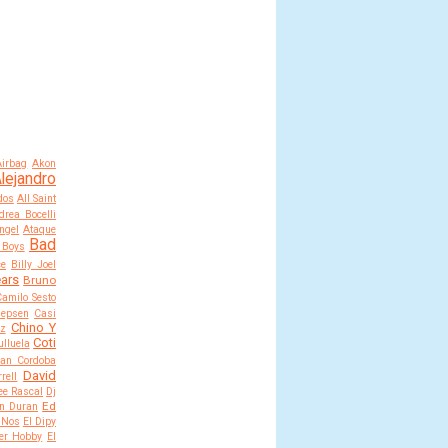
Airbag
Akon
lejandro
dos
All Saint
drea Bocelli
ngel
Ataque
Bad
 Boys
ce
Billy Joel
ears
Bruno
Camilo Sesto
Jepsen
Casi
Chino Y
ez
Coti
lluela
an Cordoba
David
rell
ee Rascal
Dj
Ed
n Duran
 Nos
El Dipy
er Hobby
El