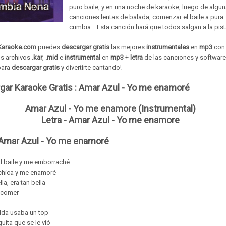
puro baile, y en una noche de karaoke, luego de algu
canciones lentas de balada, comenzar el baile a pura
cumbia... Esta canción hará que todos salgan a la pist
Karaoke.com
puedes
descargar gratis
las mejores
instrumentales
en
mp3
co
os archivos
.kar
,
.mid
e
instrumental
en
mp3
+
letra
de las
canciones
y
software
para
descargar gratis
y divertirte cantando!
gar Karaoke Gratis :
Amar Azul - Yo me enamoré
Amar Azul - Yo me enamore (Instrumental)
Letra - Amar Azul - Yo me enamore
: Amar Azul - Yo me enamoré
'l baile y me emborraché
chica y me enamoré
lla, era tan bella
 comer
lda usaba un top
uita que se le vió