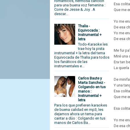
románticos, hermosa canción
Esa colita
para una buena voz femenina :
Corre de Jesse & Joy . A
Que me e
descar...
Yo me en
Thalia -
De esa c
Equivocada :
Yo me en
Instrumental +
De esa c
letra
Todo-Karaoke les
trae hoy la pista
Me fui pa
instrumental + la letra del tema
Miré una 
Equivocada de Thalia para todos
los fanáticos de las
Era tan be
instrumentales e...
La quería
Carlos Baute y
De minifa
Marta Sanchez -
Y una tang
Colgando en tus
Esa colita
manos :
Instrumental +
Que me e
letra
Para los que prefieren karaokes
Esa colit
de buena calidad en mp3, les
dejamos ahora un tema para
cantar a dúo : Colgando en tus
Yo me en
manos de Carlos Ba...
De esa c