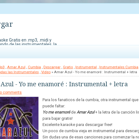
rgar
oke Gratis en .mp3, .midi y
undo de las instrumentales, la
do Karaoke. También contamos
edes perder para demostrar
Mp3
,
Amar Azul
,
Cumbia
,
Descargar
,
Gratis
,
Instrumental
,
Instrumentales Cumbia
odas las Instrumentales
,
Video
» Amar Azul - Yo me enamoré : Instrumental + letra
Azul - Yo me enamoré : Instrumental + letra
o comments
Para los fanaticos de la cumbia, otra instrumental que
puede faltar:
Yo me enamoré
de
Amar Azul
+ la letra de la canción li
para bajar gratis!
Excelente karaoke para descargar free!
Un poco de cumbia vieja en instrumental para descarg
Sin dudas una de esas canciones para comenzar la n