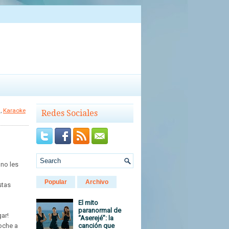
,
Karaoke
Redes Sociales
 no les
Popular
Archivo
stas
El mito
paranormal de
ar!
“Aserejé”: la
oche a
canción que