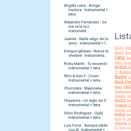
Angela Leiva - Amiga
traidora : Instrumental +
letra
Alejandro Fernández - Se
me va la voz :
Instrument...
List
Juanes - Nada valgo sin tu
amor : Instrumental + l...
AC/DC
Abb
Enrique Iglesias - Nunca te
Aladín
Alan
olvidaré : Instrumenta...
Sanz
Ale
Altos Cumb
Ricky Martin - Tu recuerdo :
Andres C
Instrumental + letra
Aventu
77
Rkm & Ken-Y - Down :
Bunny
B
Instrumental + letra
Black Ey
CN
Mars
Chocolate - Mayonesa :
CantaJuego
Instrumental + letra
Angeles
Ca
Nacho
Chayanne - Un siglo sin tí :
Ch
Instrumental + letra
Cristian 
Damian Le
Silvio Rodríguez - Ojalá :
Bisbal
Dav
Instrumental + letra
Kass
Dj Y
Sheeran
E
Luis Fonsi - Aunque estés
El Gran C
con él : Instrumental + ...