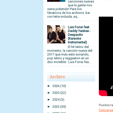
canciones nuevas
que la gente nos
viene pidiendo! Para los
fánaticos de los archivos .kar
con letra incluida, aq...
Luis Fonsi feat
Daddy Yankee -
Despacito
(Karaoke
Instrumental)
El hit latino del
momento, la canción nueva del
2017 que más está sonando,
pop latino y reggaeton en un
dúo increíble : Luis Fonsi fea...
Archivo
►
2026
(10)
►
2025
(22)
►
2024
(3)
Puedes t
►
2023
(30)
Descargar