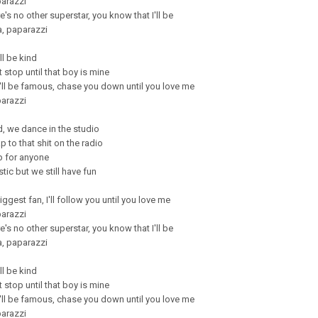
arazzi
e's no other superstar, you know that I'll be
, paparazzi
ll be kind
t stop until that boy is mine
'll be famous, chase you down until you love me
arazzi
, we dance in the studio
 to that shit on the radio
p for anyone
tic but we still have fun
iggest fan, I'll follow you until you love me
arazzi
e's no other superstar, you know that I'll be
, paparazzi
ll be kind
t stop until that boy is mine
'll be famous, chase you down until you love me
arazzi