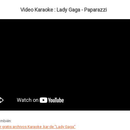
Video Karaoke :
Lady Gaga - Paparazzi
ambién:
 gratis archivos Karaoke .kar de "Lady Gaga"