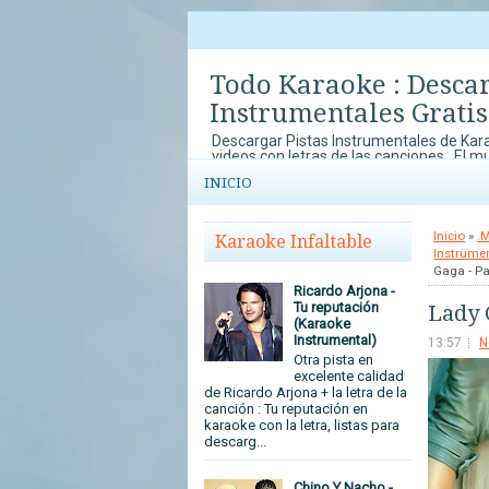
Todo Karaoke : Desca
Instrumentales Gratis
Descargar Pistas Instrumentales de Kara
videos con letras de las canciones . El m
música y el karaoke lo disfrutas en To
INICIO
con concursos de Karaoke que no te pu
tu arte y talento al mundo.
Inicio
»
.
Karaoke Infaltable
Instrume
Gaga - Pa
Ricardo Arjona -
Tu reputación
Lady 
(Karaoke
Instrumental)
13:57
N
Otra pista en
excelente calidad
de Ricardo Arjona + la letra de la
canción : Tu reputación en
karaoke con la letra, listas para
descarg...
Chino Y Nacho -