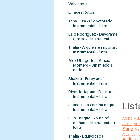
Volvemos!
Enlaces Rotos
Tony Dize - El doctorado :
Instrumental + letra
Lalo Rodriguez - Devorame
otra vez : Instrumental ...
Thalía - A quién le importa :
Instrumental + letra
Alex Ubago feat Amaia
Montero - Sin miedo a
nada :...
Shakira - Estoy aquí :
Instrumental + letra
Ricardo Arjona - Desnuda :
Instrumental + letra
List
Juanes - La camisa negra :
Instrumental + letra
Luis Enrique - Yo no sé
AC/DC
Abb
mañana : Instrumental +
Aladín
Alan
letra
Sanz
Ale
Altos Cumb
Thalia - Equivocada :
Andres C