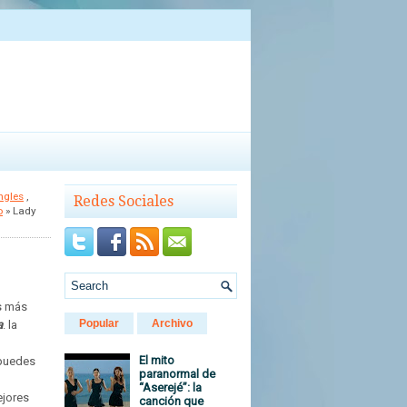
ngles
,
Redes Sociales
o
» Lady
os más
Popular
Archivo
a
. la
El mito
 puedes
paranormal de
“Aserejé”: la
ejores
canción que