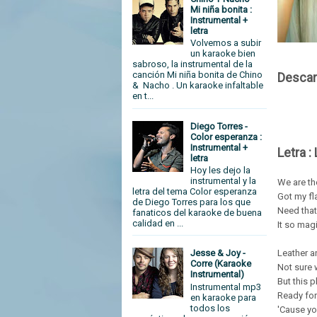
Mi niña bonita :
Instrumental +
letra
Volvemos a subir
un karaoke bien
sabroso, la instrumental de la
canción Mi niña bonita de Chino
Descar
& Nacho . Un karaoke infaltable
en t...
Diego Torres -
Color esperanza :
Instrumental +
Letra :
letra
Hoy les dejo la
instrumental y la
We are th
letra del tema Color esperanza
Got my fla
de Diego Torres para los que
Need that
fanaticos del karaoke de buena
calidad en ...
It so mag
Leather a
Jesse & Joy -
Corre (Karaoke
Not sure 
Instrumental)
But this p
Instrumental mp3
Ready for
en karaoke para
todos los
'Cause yo