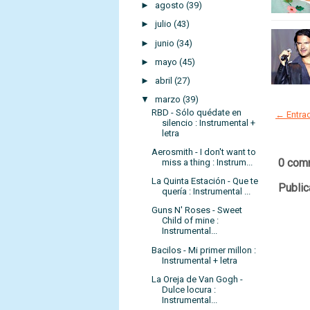
►
agosto
(39)
►
julio
(43)
►
junio
(34)
►
mayo
(45)
►
abril
(27)
▼
marzo
(39)
RBD - Sólo quédate en
← Entrad
silencio : Instrumental +
letra
Aerosmith - I don't want to
0 com
miss a thing : Instrum...
La Quinta Estación - Que te
Public
quería : Instrumental ...
Guns N' Roses - Sweet
Child of mine :
Instrumental...
Bacilos - Mi primer millon :
Instrumental + letra
La Oreja de Van Gogh -
Dulce locura :
Instrumental...