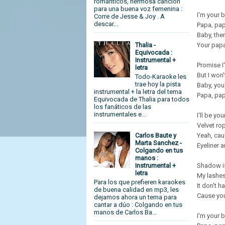
románticos, hermosa canción
para una buena voz femenina :
I'm your b
Corre de Jesse & Joy . A
descar...
Papa, pap
Baby, ther
Your papa
Thalia -
Equivocada :
Instrumental +
Promise I'
letra
But I won'
Todo-Karaoke les
trae hoy la pista
Baby, you
instrumental + la letra del tema
Papa, pap
Equivocada de Thalia para todos
los fanáticos de las
instrumentales e...
I'll be yo
Velvet ro
Carlos Baute y
Yeah, cau
Marta Sanchez -
Eyeliner 
Colgando en tus
manos :
Instrumental +
Shadow is
letra
My lashes 
Para los que prefieren karaokes
It don't h
de buena calidad en mp3, les
Cause you
dejamos ahora un tema para
cantar a dúo : Colgando en tus
manos de Carlos Ba...
I'm your b