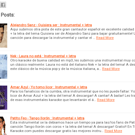
 Posts:
Alejandro Sanz - Quisiera ser : Instrumental + letra
Aqui subimos otra pista de este gran cantautor español en excelente calidad
+ la letra del tema Quisiera ser de Alejandro Sanz para bajar gratuitamente!
canción para descargar la instrumental y cantar el …
Read More
Nek - Laura no está : Instrumental + letra
Otro karaoke de buena calidad en mp3, les subimos una instrumental muy c
un clásico realmente: Laura no está del italiano Nek + la letra del tema! A de
este clásico de la música pop y de la música italiana, a…
Read More
Amar Azul - Yo tomo licor : Instrumental + letra
Para los fanaticos de la cumbia, otra instrumental que no les puede faltar: Y
licor de Amar Azul + la letra del tema! A descargar! A cantar! A bailar! Les 
de esas instrumentales karaoke que levantarán el á…
Read More
Patito Feo - Tango llorón : Instrumental + letra
Esta instrumental se la debiamos hace un tiempo ya para las/los fans de Pati
canción Tango llorón con coros + la letra del tema! A descargar! Gratis!! En 
Karaoke.com puedes descargar gratis las mejores instru…
Read More