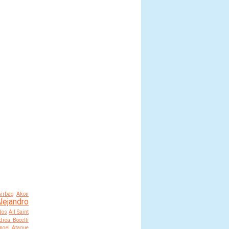
Airbag
Akon
lejandro
dos
All Saint
drea Bocelli
ngel
Ataque