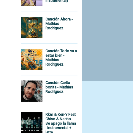
Instrumental)
Canción Ahora -
Mathias
Rodriguez
Canción Todo va a
estar bien -
Mathias
Rodriguez
Canción Carita
bonita - Mathias
Rodriguez
Rkm & Ken-Y Feat
Chino & Nacho -
Se apago la llama
: Instrumental +
letra