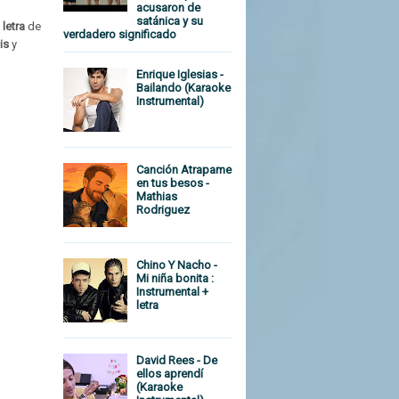
acusaron de
satánica y su
+
letra
de
verdadero significado
is
y
Enrique Iglesias -
Bailando (Karaoke
Instrumental)
Canción Atrapame
en tus besos -
Mathias
Rodriguez
Chino Y Nacho -
Mi niña bonita :
Instrumental +
letra
David Rees - De
ellos aprendí
(Karaoke