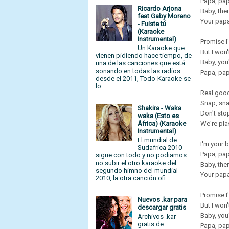
Papa, pap
Ricardo Arjona
Baby, ther
feat Gaby Moreno
Your papa
- Fuiste tú
(Karaoke
Instrumental)
Promise I'
Un Karaoke que
But I won'
vienen pidiendo hace tiempo, de
Baby, you
una de las canciones que está
sonando en todas las radios
Papa, pap
desde el 2011, Todo-Karaoke se
lo...
Real good
Snap, snap
Shakira - Waka
Don't sto
waka (Esto es
África) (Karaoke
We're plas
Instrumental)
El mundial de
I'm your b
Sudafrica 2010
Papa, pap
sigue con todo y no podiamos
no subir el otro karaoke del
Baby, ther
segundo himno del mundial
Your papa
2010, la otra canción ofi...
Promise I'
Nuevos .kar para
But I won'
descargar gratis
Baby, you
Archivos .kar
gratis de
Papa, pap