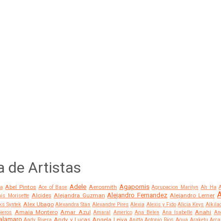
a de Artistas
Adele
Agapornis
Abel Pintos
Aerosmith
a
Ace of Base
Agrupacion Marilyn
Ah Ha
A
Alejandro Fernandez
Alcides
Alejandra Guzman
Alejandro Lerner
is Morisette
Alex Ubago
ks Syntek
Alexandra Stan
Alexandre Pires
Alexia
Alexis y Fido
Alicia Keys
Alkila
Amaia Montero
Amar Azul
Anahi
ieros
Amaral
Americo
Ana Belen
Ana Isabelle
An
alamaro
Andy y Lucas
Angela Leiva
Andy Rivera
Anitta
Antonio Rios
Aqua
Araketu
Arca