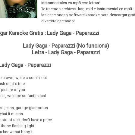
instrumentales
en
mp3
con
letras
!
Te traemos archivos
.kar
,
.mid
e
instrumental
en
mp3
las
canciones
y
software
karaoke para
descargar grat
divertirte cantando!
gar Karaoke Gratis :
Lady Gaga - Paparazzi
Lady Gaga - Paparazzi (No funciona)
Letra - Lady Gaga - Paparazzi
 Lady Gaga - Paparazzi
e crowd, we're c-comin' out
sh on, it's true
 picture of you
ical, we'd be so fantastical
nd jeans, garage glamorous
what it means
hoto of us it don't have a price
 those flashing light
u know that baby, I