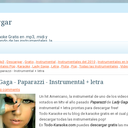
rgar
oke Gratis en .mp3, .midi y
undo de las instrumentales, la
do Karaoke. También contamos
edes perder para demostrar
Mp3
,
Descargar
,
Gratis
,
Instrumental
,
Instrumentales del 2010
,
Instrumentales en I
ntales Pop
,
Karaoke
,
Lady Gaga
,
Letra
,
Pista
,
Pop
,
Todas las Instrumentales
,
Vide
parazzi - Instrumental + letra
Gaga - Paparazzi - Instrumental + letra
o comments
Un hit Americano, la instrumental de uno de los vide
votados en Mtv el año pasado
Paparazzi
de
Lady Gag
instrumental + letra prontas para descargar free!
Todo Karaoke es tu blog de karaoke gratis en el cual
descargar todas las instrumentales pop!
En
Todo-Karaoke.com
puedes
descargar gratis
las m