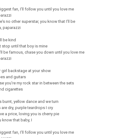
iggest fan, I'll follow you until you love me
arazzi
e's no other superstar, you know that I'll be
, paparazzi
ll be kind
t stop until that boy is mine
'll be famous, chase you down until you love me
arazzi
ur girl backstage at your show
pes and guitars
se you're my rock star in between the sets
and cigarettes
 burnt, yellow dance and we turn
are dry, purple teardrops I cry
ave a price, loving you is cherry pie
 know that baby, I
iggest fan, I'll follow you until you love me