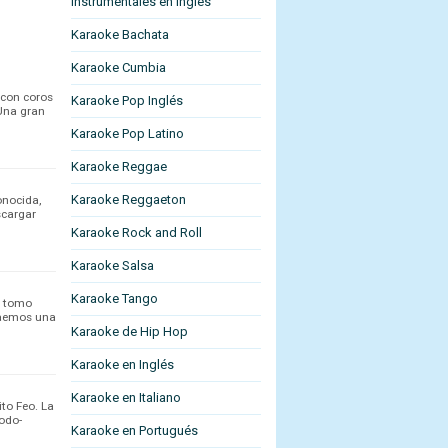
Instrumentales en Ingles
Karaoke Bachata
Karaoke Cumbia
 con coros
Karaoke Pop Inglés
 Una gran
Karaoke Pop Latino
Karaoke Reggae
Karaoke Reggaeton
onocida,
scargar
Karaoke Rock and Roll
Karaoke Salsa
Karaoke Tango
o tomo
traemos una
Karaoke de Hip Hop
Karaoke en Inglés
Karaoke en Italiano
to Feo. La
Todo-
Karaoke en Portugués